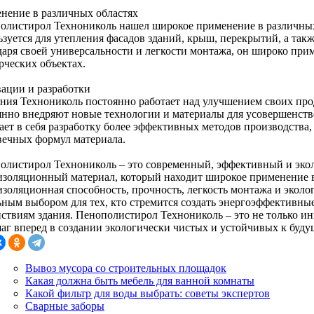
нение в различных областях
олистирол Технониколь нашел широкое применение в различных 
зуется для утепления фасадов зданий, крыш, перекрытий, а такж
даря своей универсальности и легкости монтажа, он широко прим
рческих объектах.
ации и разработки
ния Технониколь постоянно работает над улучшением своих пр
янно внедряют новые технологии и материалы для усовершенств
ает в себя разработку более эффективных методов производства,
вечных формул материала.
олистирол Технониколь – это современный, эффективный и эко
изоляционный материал, который находит широкое применение в
изоляционная способность, прочность, легкость монтажа и эколо
ьным выбором для тех, кто стремится создать энергоэффективн
йствиям здания. Пенополистирол Технониколь – это не только 
шаг вперед в создании экологически чистых и устойчивых к буд
Вывоз мусора со строительных площадок
Какая должна быть мебель для ванной комнаты
Какой фильтр для воды выбрать: советы экспертов
Сварные заборы