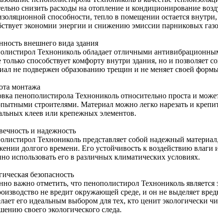
тельно снизить расходы на отопление и кондиционирование возду
изоляционной способности, тепло в помещении остается внутри, 
бствует экономии энергии и снижению эмиссии парниковых газо
нность внешнего вида здания
олистирол Технониколь обладает отличными антивибрационным
 только способствует комфорту внутри здания, но и позволяет с
иал не подвержен образованию трещин и не меняет своей формы
ота монтажа
овка пенополистирола Технониколь относительно проста и може
опытными строителями. Материал можно легко нарезать и крепи
альных клеев или крепежных элементов.
вечность и надежность
олистирол Технониколь представляет собой надежный материал, 
жении долгого времени. Его устойчивость к воздействию влаги и
нно использовать его в различных климатических условиях.
гическая безопасность
нно важно отметить, что пенополистирол Технониколь является
роизводство не вредит окружающей среде, и он не выделяет вред
елает его идеальным выбором для тех, кто ценит экологически ч
шению своего экологического следа.