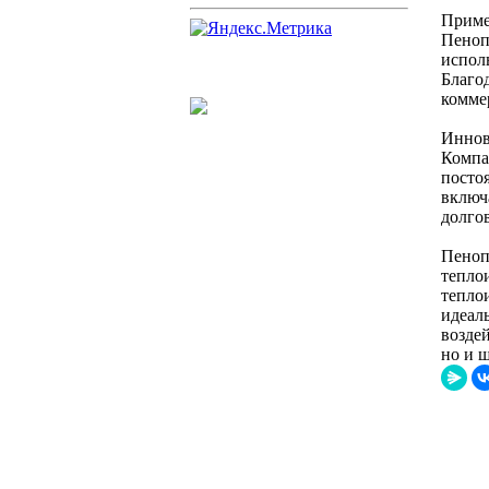
Приме
Пеноп
исполь
Благо
комме
Иннов
Компа
посто
включ
долго
Пеноп
тепло
тепло
идеал
возде
но и 