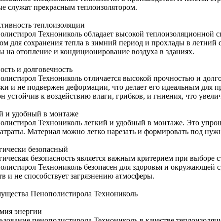
ые служат прекрасным теплоизолятором.
тивность теплоизоляции
олистирол Технониколь обладает высокой теплоизоляционной сп
ом для сохранения тепла в зимний период и прохлады в летний с
ты на отопление и кондиционирование воздуха в зданиях.
ость и долговечность
олистирол Технониколь отличается высокой прочностью и долг
зки и не подвержен деформации, что делает его идеальным для п
он устойчив к воздействию влаги, грибков, и гниения, что увел
й и удобный в монтаже
олистирол Технониколь легкий и удобный в монтаже. Это упрощ
затраты. Материал можно легко нарезать и формировать под нуж
гически безопасный
гическая безопасность является важным критерием при выборе с
олистирол Технониколь безопасен для здоровья и окружающей с
тв и не способствует загрязнению атмосферы.
ущества Пенополистирола Технониколь
мия энергии
ьзование пенополистирола Технониколь в качестве теплоизоляц