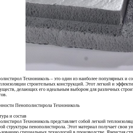
олистирол Технониколь – это один из наиболее популярных и с
еплоизоляции строительных конструкций. Этот легкий и эффект
уществ, делающих его идеальным выбором для различных стро
тов.
нности Пенополистирола Технониколь
тура и состав
олистирол Технониколь представляет собой легкий теплоизоляц
той структуры пенополистирола. Этот материал получает свои у
ьзованию специальных технологий в производстве. Ячеистая стр