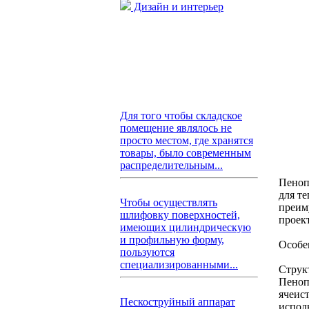
Дизайн и интерьер
Для того чтобы складское
помещение являлось не
просто местом, где хранятся
товары, было современным
распределительным...
Пеноп
для т
Чтобы осуществлять
преим
шлифовку поверхностей,
проек
имеющих цилиндрическую
и профильную форму,
Особе
пользуются
специализированными...
Струк
Пеноп
ячеис
Пескоструйный аппарат
испол