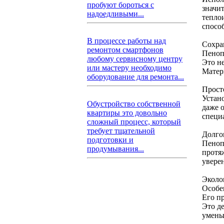
пробуют бороться с
значи
надоедливыми...
тепло
спосо
В процессе работы над
Сохра
ремонтом смартфонов
Пеноп
любому сервисному центру
Это не
или мастеру необходимо
Матер
оборудование для ремонта...
Прост
Устан
Обустройство собственной
даже 
квартиры это довольно
специ
сложный процесс, который
требует тщательной
Долго
подготовки и
Пеноп
продумывания...
протя
увере
Эколо
Особе
Его п
Это д
умень