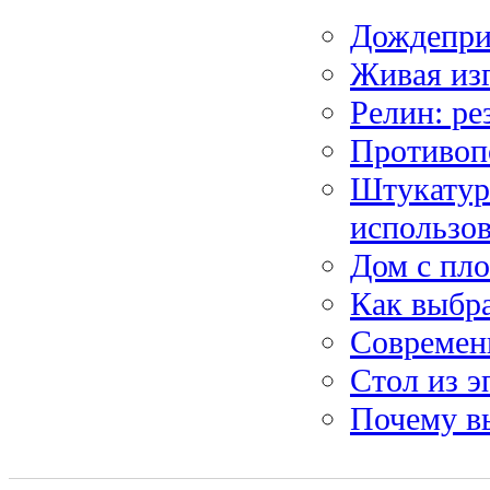
Дождепри
Живая изг
Релин: р
Противоп
Штукатурн
использо
Дом с пл
Как выбра
Современ
Стол из 
Почему в