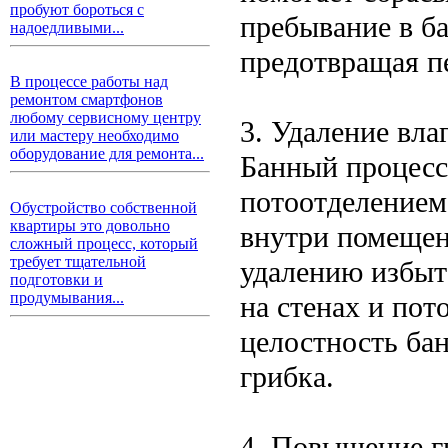
пробуют бороться с
пребывание в б
надоедливыми...
предотвращая п
В процессе работы над
ремонтом смартфонов
любому сервисному центру
3. Удаление вла
или мастеру необходимо
оборудование для ремонта...
Банный процесс
потоотделением
Обустройство собственной
квартиры это довольно
внутри помещен
сложный процесс, который
требует тщательной
удалению избыт
подготовки и
продумывания...
на стенах и пот
целостность ба
грибка.
4. Повышение г