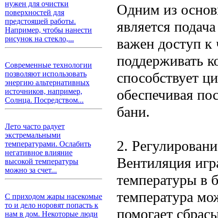
нужен для очистки
Одним из основ
поверхностей для
предстоящей работы.
является подача
Например, чтобы нанести
рисунок на стекло,...
важен доступ к 
поддерживать к
Современные технологии
способствует ци
позволяют использовать
энергию альтернативных
обеспечивая по
источников, например,
Солнца. Посредством...
бани.
Лето часто радует
экстремальными
2. Регулирован
температурами. Ослабить
негативное влияние
Вентиляция игр
высокой температуры
можно за счет...
температуры в 
температура мо
С приходом жары насекомые
то и дело норовят попасть к
помогает сбрасы
нам в дом. Некоторые люди