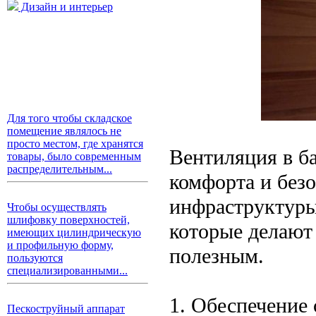
Дизайн и интерьер
Для того чтобы складское
помещение являлось не
просто местом, где хранятся
Вентиляция в б
товары, было современным
распределительным...
комфорта и без
инфраструктуры
Чтобы осуществлять
шлифовку поверхностей,
которые делают
имеющих цилиндрическую
и профильную форму,
полезным.
пользуются
специализированными...
1. Обеспечение 
Пескоструйный аппарат