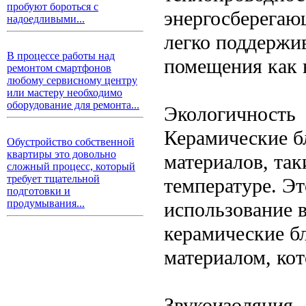
пробуют бороться с
энергосберегаю
надоедливыми...
легко поддержи
В процессе работы над
помещения как в
ремонтом смартфонов
любому сервисному центру
или мастеру необходимо
оборудование для ремонта...
Экологичность
Керамические б
Обустройство собственной
квартиры это довольно
материалов, так
сложный процесс, который
требует тщательной
температуре. Эт
подготовки и
продумывания...
использование 
керамические б
материалом, ко
Звукоизоляция