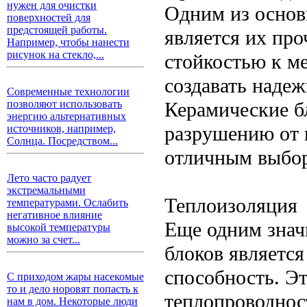
нужен для очистки
Одним из основ
поверхностей для
предстоящей работы.
является их пр
Например, чтобы нанести
рисунок на стекло,...
стойкостью к м
создавать наде
Современные технологии
Керамические б
позволяют использовать
энергию альтернативных
разрушению от в
источников, например,
Солнца. Посредством...
отличным выбор
Лето часто радует
экстремальными
Теплоизоляция
температурами. Ослабить
негативное влияние
Еще одним зна
высокой температуры
можно за счет...
блоков являетс
способность. Эт
С приходом жары насекомые
то и дело норовят попасть к
теплопроводност
нам в дом. Некоторые люди