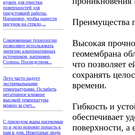
проникновения 
нужен для очистки
поверхностей для
предстоящей работы.
Например, чтобы нанести
Преимущества 
рисунок на стекло,...
Современные технологии
Высокая прочно
позволяют использовать
геомембрана об
энергию альтернативных
источников, например,
что позволяет 
Солнца. Посредством...
сохранять цело
Лето часто радует
времени.
экстремальными
температурами. Ослабить
негативное влияние
высокой температуры
Гибкость и усто
можно за счет...
обеспечивает уд
С приходом жары насекомые
поверхности, а 
то и дело норовят попасть к
нам в дом. Некоторые люди