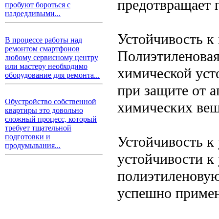
предотвращает 
пробуют бороться с
надоедливыми...
Устойчивость к
В процессе работы над
ремонтом смартфонов
Полиэтиленовая
любому сервисному центру
или мастеру необходимо
химической уст
оборудование для ремонта...
при защите от 
Обустройство собственной
химических вещ
квартиры это довольно
сложный процесс, который
требует тщательной
подготовки и
Устойчивость к
продумывания...
устойчивости к
полиэтиленовую
успешно примен