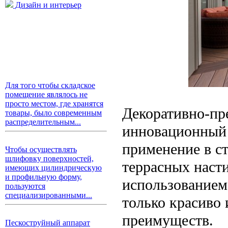
Дизайн и интерьер
Для того чтобы складское
помещение являлось не
просто местом, где хранятся
Декоративно-пр
товары, было современным
распределительным...
инновационный 
применение в ст
Чтобы осуществлять
шлифовку поверхностей,
террасных наст
имеющих цилиндрическую
и профильную форму,
использованием
пользуются
специализированными...
только красиво 
преимуществ.
Пескоструйный аппарат