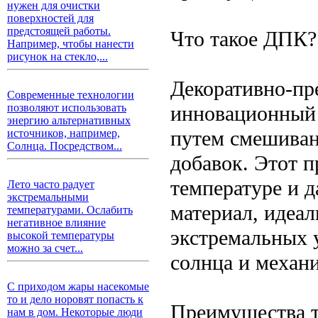
нужен для очистки
поверхностей для
предстоящей работы.
Что такое ДПК?
Например, чтобы нанести
рисунок на стекло,...
Декоративно-пр
Современные технологии
инновационный 
позволяют использовать
энергию альтернативных
путем смешиван
источников, например,
Солнца. Посредством...
добавок. Этот 
температуре и 
Лето часто радует
экстремальными
материал, идеа
температурами. Ослабить
негативное влияние
экстремальных у
высокой температуры
можно за счет...
солнца и механи
С приходом жары насекомые
то и дело норовят попасть к
Преимущества т
нам в дом. Некоторые люди