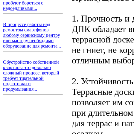
пробуют бороться с
надоедливыми...
1. Прочность и 
В процессе работы над
ДПК обладает в
ремонтом смартфонов
любому сервисному центру
террасной доск
или мастеру необходимо
оборудование для ремонта...
не гниет, не кор
отличным выбо
Обустройство собственной
квартиры это довольно
сложный процесс, который
требует тщательной
2. Устойчивость
подготовки и
продумывания...
Террасные доск
позволяет им с
при длительном
для террас и па
осадкам.