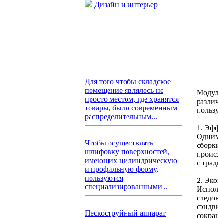
Дизайн и интерьер
Для того чтобы складское
помещение являлось не
Модул
просто местом, где хранятся
разли
товары, было современным
польз
распределительным...
1. Эф
Одним
Чтобы осуществлять
сборк
шлифовку поверхностей,
проис
имеющих цилиндрическую
с тра
и профильную форму,
пользуются
2. Эк
специализированными...
Испол
следо
сэндв
Пескоструйный аппарат
сокра