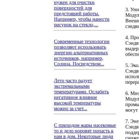
нужен для очистки
поверхностей для
3. Ун
предстоящей работы.
Модул
Например, чтобы нанести
Внешн
рисунок на стекло,...
сэндв
4. Пр
Современные технологии
Сэндв
позволяют использовать
выдер
энергию альтернативных
обесп
источников, например,
Солнца. Посредством...
5. Эк
Сэндв
испол
Лето часто радует
перер
экстремальными
температурами. Ослабить
6. Мн
негативное влияние
Модул
высокой температуры
промы
можно за счет...
могут
7. Эн
С приходом жары насекомые
Сэндв
то и дело норовят попасть к
подде
нам в дом. Некоторые люди
сниже