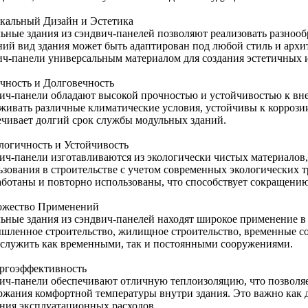
икальный Дизайн и Эстетика
ьные здания из сэндвич-панелей позволяют реализовать разнооб
ий вид здания может быть адаптирован под любой стиль и архит
ич-панели универсальным материалом для создания эстетичных 
очность и Долговечность
ич-панели обладают высокой прочностью и устойчивостью к вн
живать различные климатические условия, устойчивы к коррози
ечивает долгий срок службы модульных зданий.
ологичность и Устойчивость
ич-панели изготавливаются из экологически чистых материалов,
ьзования в строительстве с учетом современных экологических 
аботаны и повторно использованы, что способствует сокращению
ожество Применений
ьные здания из сэндвич-панелей находят широкое применение в
шленное строительство, жилищное строительство, временные с
 служить как временными, так и постоянными сооружениями.
ергоэффективность
ич-панели обеспечивают отличную теплоизоляцию, что позволяе
ржания комфортной температуры внутри здания. Это важно как д
ния эксплуатационных расходов.