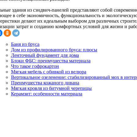
ьные здания из сэндвич-панелей представляют собой современно
ающее в себе экономичность, функциональность и экологическу
теристики делают их идеальным выбором для различных строите
изации затрат и созданию комфортных условий для жизни и раб
Баня из бруса
Дом из профилированного бруса: плюсы
Ленточный фундамент для дома
Блоки ФБС: преимущества материала
Что такое гофрокартон
Мягкая мебель с обивкой из велюра
Вертикальное озеленение: стабилизированный мох в интер
Преимущества кожаного дивана
Мягкая кровля из битумной черепицы
Керамзит: особенности материала