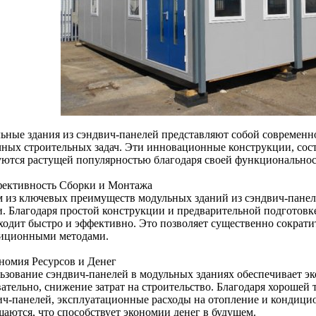
ьные здания из сэндвич-панелей представляют собой современн
чных строительных задач. Эти инновационные конструкции, сост
уются растущей популярностью благодаря своей функциональнос
фективность Сборки и Монтажа
 из ключевых преимуществ модульных зданий из сэндвич-панелей
и. Благодаря простой конструкции и предварительной подготовк
ходит быстро и эффективно. Это позволяет существенно сократи
диционными методами.
ономия Ресурсов и Денег
ьзование сэндвич-панелей в модульных зданиях обеспечивает э
вательно, снижение затрат на строительство. Благодаря хорошей
ич-панелей, эксплуатационные расходы на отопление и кондици
щаются, что способствует экономии денег в будущем.