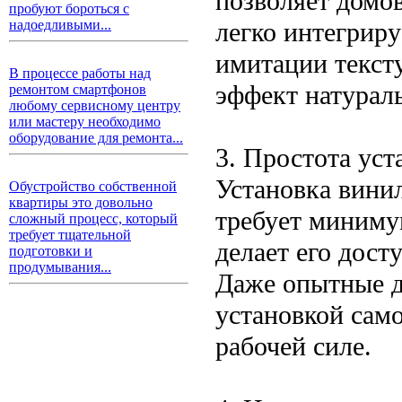
позволяет домо
пробуют бороться с
легко интегриру
надоедливыми...
имитации текст
В процессе работы над
эффект натураль
ремонтом смартфонов
любому сервисному центру
или мастеру необходимо
оборудование для ремонта...
3. Простота уст
Установка винил
Обустройство собственной
квартиры это довольно
требует миниму
сложный процесс, который
требует тщательной
делает его дост
подготовки и
продумывания...
Даже опытные д
установкой само
рабочей силе.