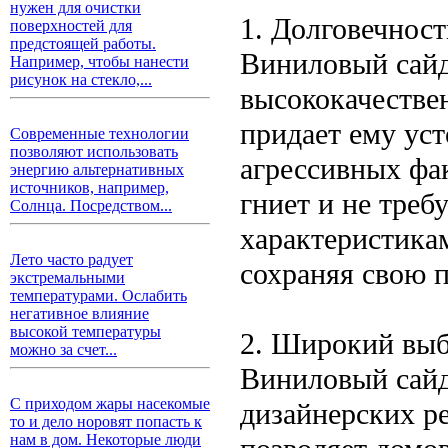
нужен для очистки
1. Долговечност
поверхностей для
предстоящей работы.
Виниловый сайд
Например, чтобы нанести
рисунок на стекло,...
высококачестве
придает ему ус
Современные технологии
позволяют использовать
агрессивных фа
энергию альтернативных
источников, например,
гниет и не треб
Солнца. Посредством...
характеристика
Лето часто радует
сохраняя свою 
экстремальными
температурами. Ослабить
негативное влияние
высокой температуры
2. Широкий выб
можно за счет...
Виниловый сайд
С приходом жары насекомые
дизайнерских р
то и дело норовят попасть к
нам в дом. Некоторые люди