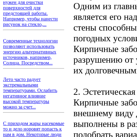
нужен для очистки
Одним из главн
поверхностей для
предстоящей работы.
является его н
Например, чтобы нанести
рисунок на стекло,...
стены способны
погодных услови
Современные технологии
Кирпичные забо
позволяют использовать
энергию альтернативных
разрушению от 
источников, например,
Солнца. Посредством...
их долговечным
Лето часто радует
экстремальными
2. Эстетическая
температурами. Ослабить
негативное влияние
Кирпичные забо
высокой температуры
можно за счет...
внешнему виду 
выполнены в раз
С приходом жары насекомые
то и дело норовят попасть к
подобрать вариа
нам в дом. Некоторые люди