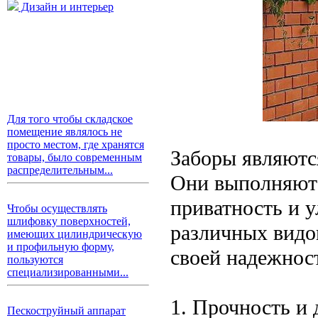
Дизайн и интерьер
Для того чтобы складское
помещение являлось не
просто местом, где хранятся
Заборы являютс
товары, было современным
распределительным...
Они выполняют 
приватность и 
Чтобы осуществлять
шлифовку поверхностей,
различных видо
имеющих цилиндрическую
и профильную форму,
своей надежнос
пользуются
специализированными...
1. Прочность и 
Пескоструйный аппарат