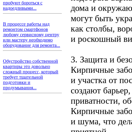
пробуют бороться с
дома и окружаю
надоедливыми...
могут быть укр
В процессе работы над
как столбы, вор
ремонтом смартфонов
любому сервисному центру
и роскошный ви
или мастеру необходимо
оборудование для ремонта...
3. Защита и без
Обустройство собственной
квартиры это довольно
Кирпичные забо
сложный процесс, который
требует тщательной
и участка от по
подготовки и
продумывания...
создают барьер,
приватности, о
Кирпичные забо
и шума, что дел
приятной.