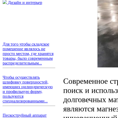
Дизайн и интерьер
Для того чтобы складское
помещение являлось не
просто местом, где хранятся
товары, было современным
распределительным...
Чтобы осуществлять
Современное ст
шлифовку поверхностей,
имеющих цилиндрическую
поиск и исполь
и профильную форму,
пользуются
долговечных ма
специализированными...
являются магне
Пескоструйный аппарат
инновационный 