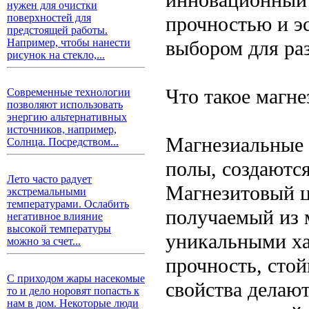
нужен для очистки
поверхностей для
прочностью и эс
предстоящей работы.
выбором для ра
Например, чтобы нанести
рисунок на стекло,...
Что такое магн
Современные технологии
позволяют использовать
энергию альтернативных
источников, например,
Магнезиальные 
Солнца. Посредством...
полы, создаются
Лето часто радует
Магнезитовый ц
экстремальными
температурами. Ослабить
получаемый из 
негативное влияние
высокой температуры
уникальными ха
можно за счет...
прочность, стой
С приходом жары насекомые
свойства делаю
то и дело норовят попасть к
нам в дом. Некоторые люди