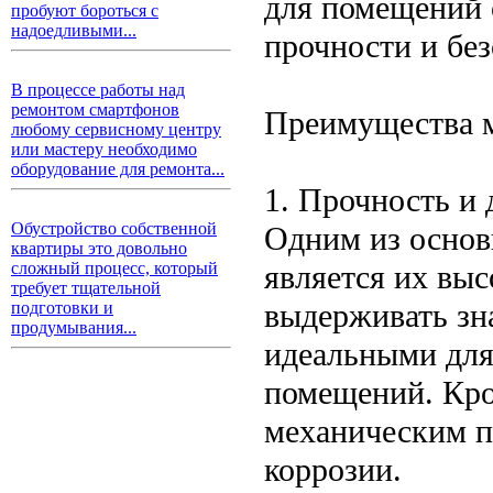
для помещений
пробуют бороться с
надоедливыми...
прочности и без
В процессе работы над
ремонтом смартфонов
Преимущества м
любому сервисному центру
или мастеру необходимо
оборудование для ремонта...
1. Прочность и 
Обустройство собственной
Одним из основ
квартиры это довольно
является их вы
сложный процесс, который
требует тщательной
выдерживать зна
подготовки и
продумывания...
идеальными для
помещений. Кро
механическим п
коррозии.