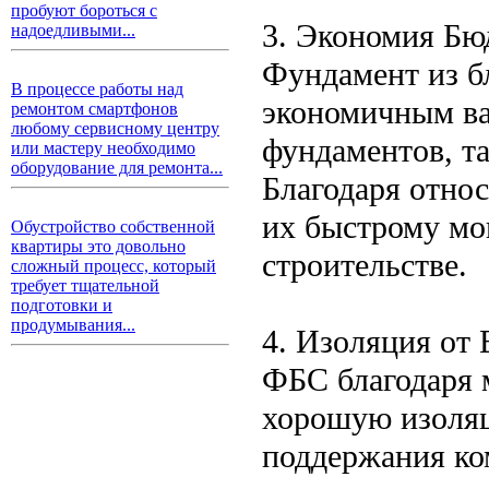
пробуют бороться с
3. Экономия Бю
надоедливыми...
Фундамент из б
В процессе работы над
экономичным ва
ремонтом смартфонов
любому сервисному центру
фундаментов, т
или мастеру необходимо
оборудование для ремонта...
Благодаря отно
их быстрому мо
Обустройство собственной
квартиры это довольно
строительстве.
сложный процесс, который
требует тщательной
подготовки и
продумывания...
4. Изоляция от 
ФБС благодаря 
хорошую изоляц
поддержания ко