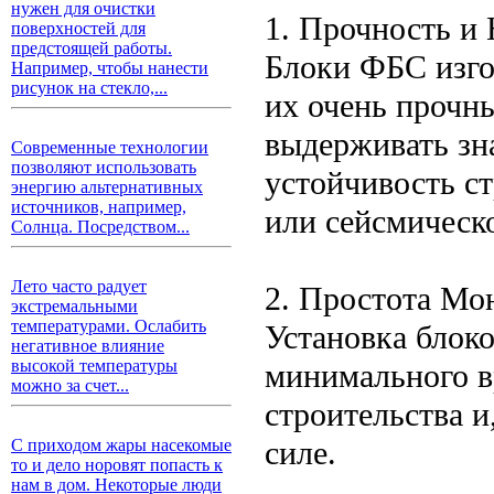
нужен для очистки
1. Прочность и
поверхностей для
предстоящей работы.
Блоки ФБС изго
Например, чтобы нанести
рисунок на стекло,...
их очень прочн
выдерживать зн
Современные технологии
позволяют использовать
устойчивость с
энергию альтернативных
источников, например,
или сейсмическ
Солнца. Посредством...
Лето часто радует
2. Простота Мо
экстремальными
температурами. Ослабить
Установка блок
негативное влияние
высокой температуры
минимального в
можно за счет...
строительства и
силе.
С приходом жары насекомые
то и дело норовят попасть к
нам в дом. Некоторые люди