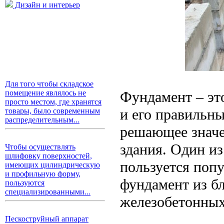
Дизайн и интерьер
Для того чтобы складское
Фундамент – эт
помещение являлось не
просто местом, где хранятся
и его правильн
товары, было современным
распределительным...
решающее значе
здания. Один и
Чтобы осуществлять
шлифовку поверхностей,
пользуется поп
имеющих цилиндрическую
и профильную форму,
фундамент из б
пользуются
специализированными...
железобетонных
Пескоструйный аппарат