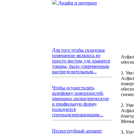
Дизайн и интерьер
Для того чтобы складское
помещение являлось не
Асфал
просто местом, где хранятся
обесп
товары, было современным
распределительным...
1. Ув
Асфал
повер
Чтобы осуществлять
обесп
шлифовку поверхностей,
снежн
имеющих цилиндрическую
и профильную форму,
2. Ум
пользуются
Асфал
специализированными...
благо
Меньш
Пескоструйный аппарат
3. Ул