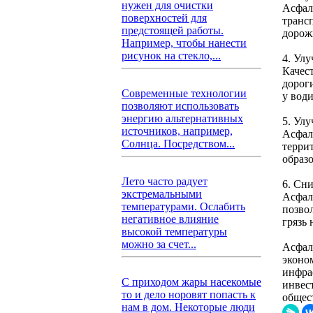
нужен для очистки
Асфал
поверхностей для
трансп
предстоящей работы.
дорож
Например, чтобы нанести
рисунок на стекло,...
4. Ул
Качес
дорог
Современные технологии
у води
позволяют использовать
энергию альтернативных
5. Ул
источников, например,
Асфал
Солнца. Посредством...
терри
образ
Лето часто радует
6. Сн
экстремальными
Асфал
температурами. Ослабить
позвол
негативное влияние
грязь
высокой температуры
можно за счет...
Асфал
эконо
инфра
С приходом жары насекомые
инвес
то и дело норовят попасть к
общес
нам в дом. Некоторые люди