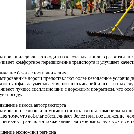
ьтирование дорог – это один из ключевых этапов в развитии ин
ечивает комфортное передвижение транспорта и улучшает качест
еличение безопасности движения
ьтированные дороги предоставляют более безопасные условия дл
хность асфальта уменьшает вероятность аварий и несчастных слу
ечивает лучшее сцепление шин с дорожным покрытием, что осо
ую погоду.
еньшение износа автотранспорта
ьтированные дороги помогают снизить износ автомобильных шин
даря тому, что асфальт обеспечивает более плавное движение, ч
ий износ транспорта также влияет на экономию ресурсов и сниж
учшение экономики региона