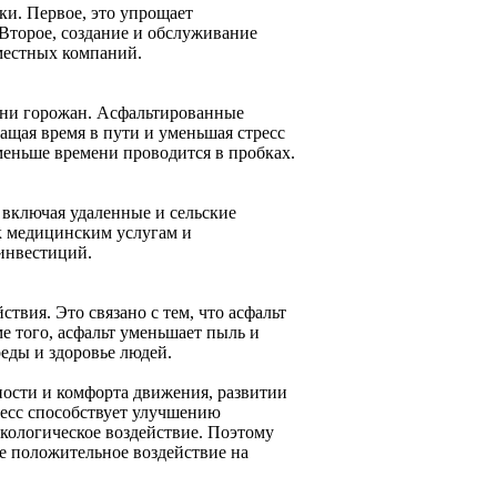
и. Первое, это упрощает
 Второе, создание и обслуживание
местных компаний.
зни горожан. Асфальтированные
ащая время в пути и уменьшая стресс
 меньше времени проводится в пробках.
включая удаленные и сельские
 к медицинским услугам и
инвестиций.
твия. Это связано с тем, что асфальт
е того, асфальт уменьшает пыль и
реды и здоровье людей.
ности и комфорта движения, развитии
есс способствует улучшению
экологическое воздействие. Поэтому
е положительное воздействие на