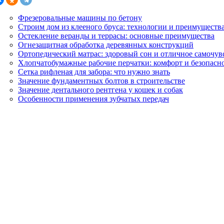
Фрезеровальные машины по бетону
Строим дом из клееного бруса: технологии и преимуществ
Остекление веранды и террасы: основные преимущества
Огнезащитная обработка деревянных конструкций
Ортопедический матрас: здоровый сон и отличное самочув
Хлопчатобумажные рабочие перчатки: комфорт и безопасн
Сетка рифленая для забора: что нужно знать
Значение фундаментных болтов в строительстве
Значение дентального рентгена у кошек и собак
Особенности применения зубчатых передач