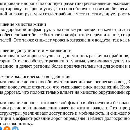
ьтирование дорог способствует развитию региональной экономик
ортировку товаров и услуг, что способствует развитию бизнеса.
ной инфраструктуры создает рабочие места и стимулирует рост 
учшение качества жизни
тво дорожной инфраструктуры напрямую влияет на качество жи
и обеспечивают более быстрое и комфортное передвижение, сокр
телей. Это также снижает уровень загрязнения воздуха, так как
учшение доступности и мобильности
ьтированные дороги улучшают доступность различных районов, 
тории. Это способствует развитию туризма, увеличивает доступ
ованию, и делает регионы более привлекательными для жизни и 
ижение экологического воздействия
ьтирование дорог способствует снижению экологического воздейс
яет воде лучше стекаться, что уменьшает риск наводнений. Кром
 на дорогах, что положительно влияет на качество окружающей с
ьтирование дорог – это ключевой фактор в обеспечении безопас
мики регионов и повышении качества жизни граждан. Этот проц
структуры, увеличивает доступность и мобильность, и снижает 
тиции в асфальтирование дорог оправданы и имеют долгосрочно
тво и экономику.