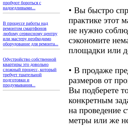
пробуют бороться с
• Вы быстро спр
надоедливыми...
практике этот м
В процессе работы над
не нужно соблю
ремонтом смартфонов
любому сервисному центру
сэкономите нема
или мастеру необходимо
оборудование для ремонта...
площадки или д
Обустройство собственной
квартиры это довольно
• В продаже пр
сложный процесс, который
требует тщательной
размеров от пр
подготовки и
продумывания...
Вы подберете то
конкретным зада
на проведение с
метры или же н