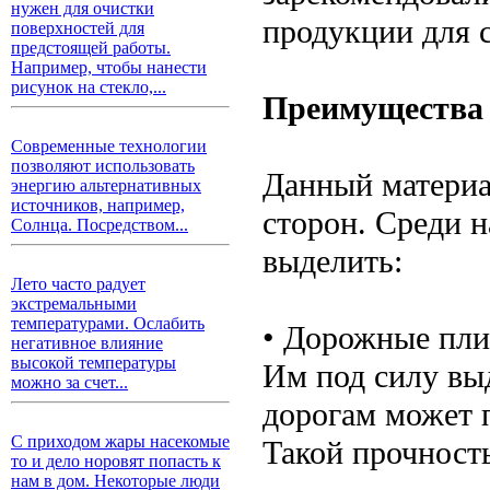
нужен для очистки
продукции для с
поверхностей для
предстоящей работы.
Например, чтобы нанести
рисунок на стекло,...
Преимущества
Современные технологии
позволяют использовать
Данный материа
энергию альтернативных
источников, например,
сторон. Среди 
Солнца. Посредством...
выделить:
Лето часто радует
экстремальными
температурами. Ослабить
• Дорожные пли
негативное влияние
высокой температуры
Им под силу вы
можно за счет...
дорогам может 
С приходом жары насекомые
Такой прочност
то и дело норовят попасть к
нам в дом. Некоторые люди