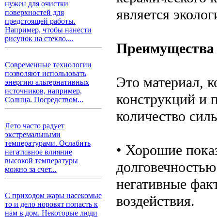
нужен для очистки
является эколо
поверхностей для
предстоящей работы.
Например, чтобы нанести
рисунок на стекло,...
Преимущества 
Современные технологии
позволяют использовать
Это материал, 
энергию альтернативных
источников, например,
конструкций и п
Солнца. Посредством...
количество силь
Лето часто радует
экстремальными
температурами. Ослабить
• Хорошие пока
негативное влияние
высокой температуры
долговечностью
можно за счет...
негативные фак
С приходом жары насекомые
воздействия.
то и дело норовят попасть к
нам в дом. Некоторые люди