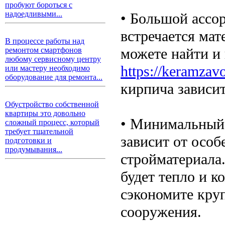
пробуют бороться с
надоедливыми...
• Большой ассор
встречается мат
В процессе работы над
можете найти и 
ремонтом смартфонов
любому сервисному центру
https://keramzavo
или мастеру необходимо
оборудование для ремонта...
кирпича зависит
Обустройство собственной
квартиры это довольно
• Минимальный 
сложный процесс, который
требует тщательной
зависит от осо
подготовки и
продумывания...
стройматериала
будет тепло и к
сэкономите кру
сооружения.