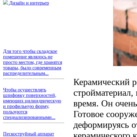
Дизайн и интерьер
Для того чтобы складское
помещение являлось не
просто местом, где хранятся
товары, было современным
распределительным...
Керамический р
Чтобы осуществлять
стройматериал,
шлифовку поверхностей,
время. Он очен
имеющих цилиндрическую
и профильную форму,
Готовое сооруже
пользуются
специализированными...
деформируясь о
керамического к
Пескоструйный аппарат