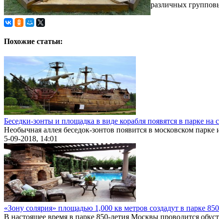
различных групповы
Похожие статьи:
Беседки-зонты и площадка в виде корабля появятся в парке на
Необычная аллея беседок-зонтов появится в московском парке 
5-09-2018, 14:01
«Зону солярия» площадью 1,000 кв метров создадут в парке 85
В настоящее время в парке 850-летия Москвы проводится обуст