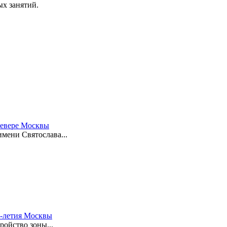
х занятий.
 севере Москвы
имени Святослава...
0-летия Москвы
ройство зоны...