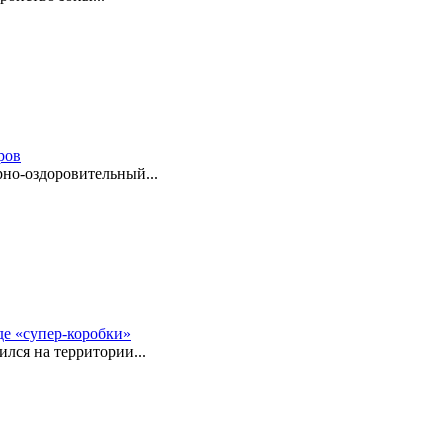
ров
но-оздоровительный...
де «супер-коробки»
лся на территории...