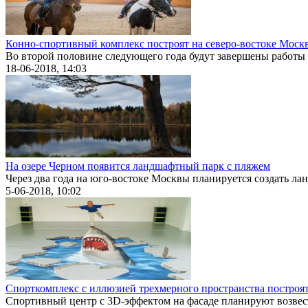
Конно-спортивный комплекс построят на северо-востоке Моск
Во второй половине следующего года будут завершены работы п
18-06-2018, 14:03
На озере Черном появится ландшафтный парк с пляжем
Через два года на юго-востоке Москвы планируется создать ла
5-06-2018, 10:02
Спорткомплекс с иллюзией трехмерного пространства построя
Спортивный центр с 3D-эффектом на фасаде планируют возвест