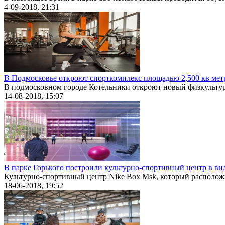
4-09-2018, 21:31
В Подмосковье откроют спорткомплекс площадью 2,500 кв мет
В подмосковном городе Котельники откроют новый физкультур
14-08-2018, 15:07
В парке Горького построили культурно-спортивный центр в ви
Культурно-спортивный центр Nike Box Msk, который расположи
18-06-2018, 19:52