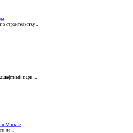
вы
о строительству...
ндшафтный парк,...
т в Москве
и на...