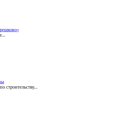
ерешково»
...
вы
о строительству...