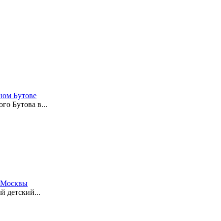
ном Бутове
о Бутова в...
е Москвы
й детский...