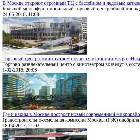
В Москве откроют огромный ТЦ с бассейном и ледовым катко
Большой многофункциональный торговый центр общей площадь
24-05-2018, 11:08
Торговый центр с кинотеатром появится у станции метро «Нек
Торгово-развлекательный центр с кинотеатром возведут в состав
1-02-2018, 20:06
Где и каким в Москве построят новый современный микрорай
Градостроительно-земельная комиссии Москвы (ГЗК) одобрила с
18-04-2017, 21:02