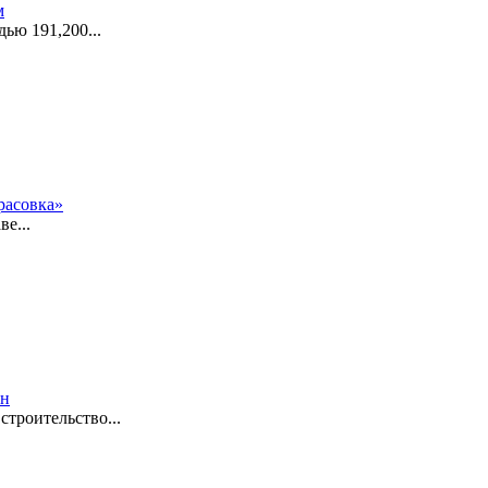
м
ю 191,200...
расовка»
е...
он
троительство...