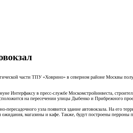
овокзал
гической части ТПУ «Ховрино» в северном районе Москвы полу
ануне Интерфаксу в пресс-службе Москомстройинвеста, строител
асположится на пересечении улицы Дыбенко и Прибрежного прое
тно-пересадочного узла появится здание автовокзала. На его те
л ожидания, магазины и кафе. Также, будут построены перроны 