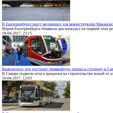
В Екатеринбурге ищут желающих для реконструкции Макаровск
Мэрия Екатеринбурга объявила два конкурса на первый этап ре
18-04-2017, 23:15
Выяснилось, кто построит трамвайную линию к стадиону в Сам
В Самаре подвели итоги аукциона на строительство новой от у
16-04-2017, 12:03