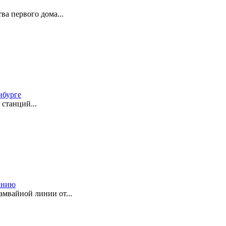
ва первого дома...
нбурге
станций...
инию
мвайной линии от...