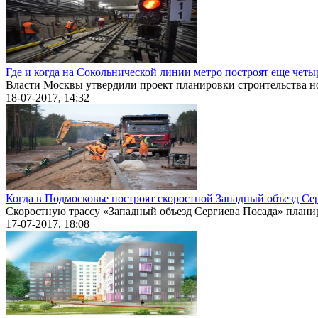
Где и когда на Сокольнической линии метро построят еще чет
Власти Москвы утвердили проект планировки строительства нов
18-07-2017, 14:32
Когда в Подмосковье построят скоростной Западный объезд Сер
Скоростную трассу «Западный объезд Сергиева Посада» планиру
17-07-2017, 18:08