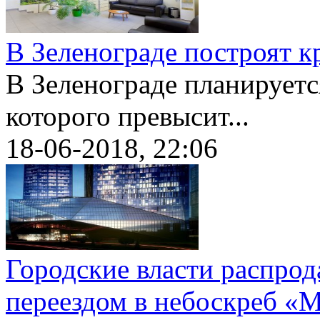
В Зеленограде построят 
В Зеленограде планируетс
которого превысит...
18-06-2018, 22:06
Городские власти распрод
переездом в небоскреб «