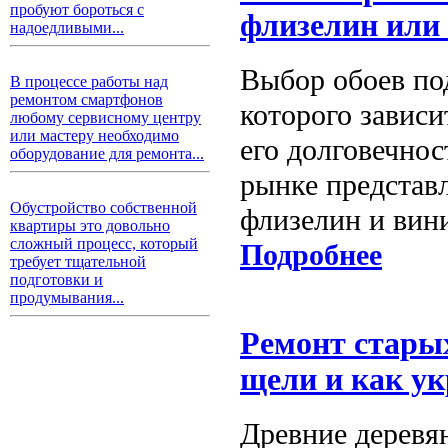
пробуют бороться с
флизелин или
надоедливыми...
Выбор обоев по
В процессе работы над
ремонтом смартфонов
которого зависи
любому сервисному центру
или мастеру необходимо
его долговечнос
оборудование для ремонта...
рынке представл
Обустройство собственной
флизелин и вин
квартиры это довольно
сложный процесс, который
Подробнее
требует тщательной
подготовки и
продумывания...
Ремонт старых
щели и как ук
Древние деревя