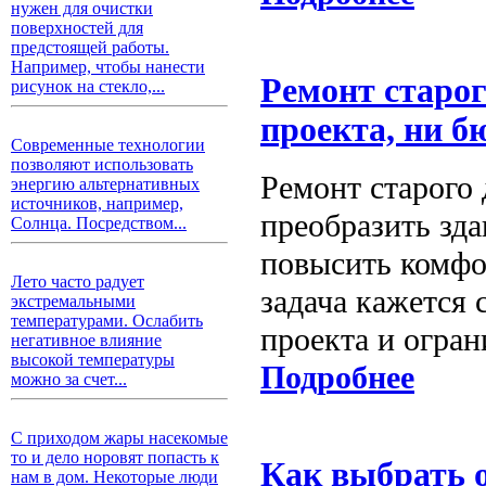
нужен для очистки
поверхностей для
предстоящей работы.
Например, чтобы нанести
Ремонт старого
рисунок на стекло,...
проекта, ни б
Современные технологии
позволяют использовать
Ремонт старого 
энергию альтернативных
источников, например,
преобразить зд
Солнца. Посредством...
повысить комфо
Лето часто радует
задача кажется 
экстремальными
температурами. Ослабить
проекта и огран
негативное влияние
высокой температуры
Подробнее
можно за счет...
С приходом жары насекомые
то и дело норовят попасть к
Как выбрать о
нам в дом. Некоторые люди