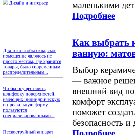
маленькими дет
Дизайн и интерьер
Подробнее
Как выбрать 
Для того чтобы складское
ванную: матов
помещение являлось не
просто местом, где хранятся
товары, было современным
Выбор керамиче
распределительным...
— важное решени
внешний вид по
Чтобы осуществлять
шлифовку поверхностей,
комфорт эксплу
имеющих цилиндрическую
и профильную форму,
поможет создать
пользуются
специализированными...
безопасность и 
Подробнее
Пескоструйный аппарат