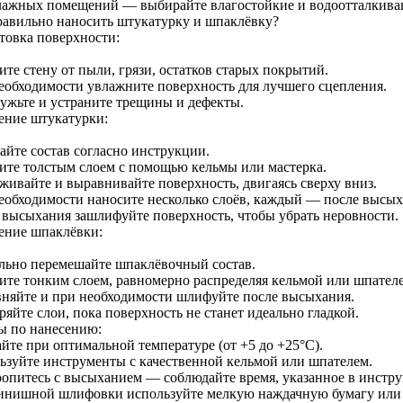
лажных помещений — выбирайте влагостойкие и водоотталкива
равильно наносить штукатурку и шпаклёвку?
товка поверхности:
те стену от пыли, грязи, остатков старых покрытий.
еобходимости увлажните поверхность для лучшего сцепления.
ужьте и устраните трещины и дефекты.
ение штукатурки:
айте состав согласно инструкции.
ите толстым слоем с помощью кельмы или мастерка.
аживайте и выравнивайте поверхность, двигаясь сверху вниз.
еобходимости наносите несколько слоёв, каждый — после высы
 высыхания зашлифуйте поверхность, чтобы убрать неровности.
ение шпаклёвки:
льно перемешайте шпаклёвочный состав.
ите тонким слоем, равномерно распределяя кельмой или шпател
няйте и при необходимости шлифуйте после высыхания.
яйте слои, пока поверхность не станет идеально гладкой.
ы по нанесению:
йте при оптимальной температуре (от +5 до +25°C).
ьзуйте инструменты с качественной кельмой или шпателем.
ропитесь с высыханием — соблюдайте время, указанное в инстр
инишной шлифовки используйте мелкую наждачную бумагу или