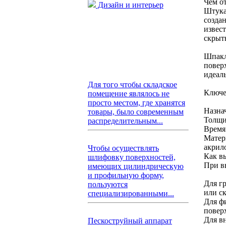
Чем о
Дизайн и интерьер
Штука
созда
извес
скрыт
Шпакл
повер
идеал
Для того чтобы складское
Ключе
помещение являлось не
просто местом, где хранятся
Назна
товары, было современным
Толщи
распределительным...
Время
Матер
акрил
Чтобы осуществлять
Как в
шлифовку поверхностей,
При в
имеющих цилиндрическую
и профильную форму,
Для г
пользуются
или с
специализированными...
Для ф
повер
Для в
Пескоструйный аппарат