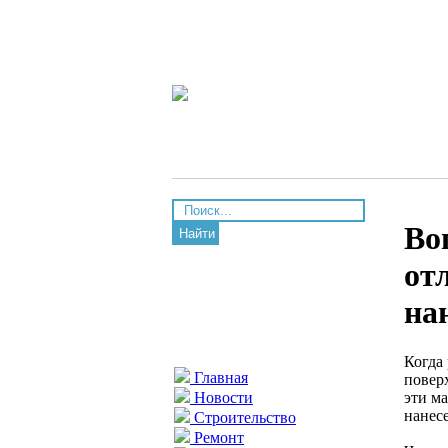
Во
Найти
от
на
Когда 
Главная
повер
эти м
Новости
нанес
Строительство
Ремонт