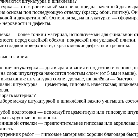
тличаются штукатурка и шпаклёвка?
турка — это строительный материал, предназначенный для вырав
ния основы под последующую отделку (краску, обои, плитку). Он
тковой и декоративной. Основная задача штукатурки — сформир
ь неровности и дефекты.
ёвка — более тонкий материал, используемый для финальной о
хности перед оклейкой обоями, покраской или укладкой плитки.
ьно гладкой поверхности, скрыть мелкие дефекты и трещины.
вые отличия:
чение: штукатурка — для выравнивания и подготовки основы, ш
на слоя: штукатурка наносится толстым слоем (от 5 мм и выше),
 высыхания: штукатурка сохнет дольше, шпаклёвка — быстрее.
иалы: штукатурка — цементная, гипсовая, известковая; шпаклёв
овая.
ыбрать материал?
ыборе между штукатуркой и шпаклёвкой важно учитывать состоя
рубой подготовки — используйте цементную или гипсовую штук
крыть крупные неровности.
инишной отделки — предпочтительнее гипсовая или акриловая ш
хность.
нутренних работ — гипсовые материалы хороши благодаря быст