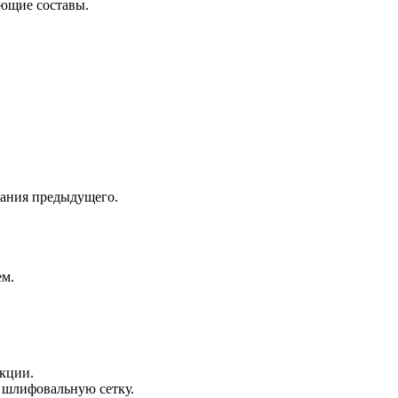
ющие составы.
хания предыдущего.
ем.
укции.
 шлифовальную сетку.