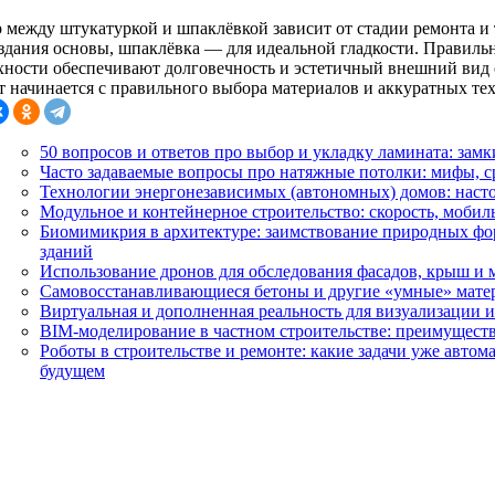
 между штукатуркой и шпаклёвкой зависит от стадии ремонта и 
оздания основы, шпаклёвка — для идеальной гладкости. Правиль
хности обеспечивают долговечность и эстетичный внешний вид 
т начинается с правильного выбора материалов и аккуратных те
50 вопросов и ответов про выбор и укладку ламината: замк
Часто задаваемые вопросы про натяжные потолки: мифы, с
Технологии энергонезависимых (автономных) домов: наст
Модульное и контейнерное строительство: скорость, мобил
Биомимикрия в архитектуре: заимствование природных фо
зданий
Использование дронов для обследования фасадов, крыш и
Самовосстанавливающиеся бетоны и другие «умные» матер
Виртуальная и дополненная реальность для визуализации и
BIM-моделирование в частном строительстве: преимуществ
Роботы в строительстве и ремонте: какие задачи уже авто
будущем