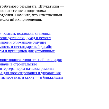
требуемого результата. Штукатурка —
ное нанесение и подготовка
отделки. Помните, что качественный
хнологий их применения.
и, классы, подложка, стыковка
роки установки, уход и ремонт
оящее и ближайшее будущее
ьность и нестандартный дизайн
рм и принципов для устойчивых
 мониторинга строительной площадки
иалы в строительстве
нтерьера перед началом ремонта
а для проектирования и управления
матизированы, а какие — в ближайшем