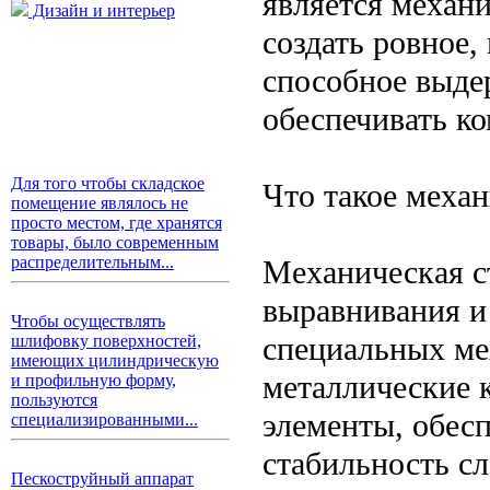
является механи
Дизайн и интерьер
создать ровное,
способное выде
обеспечивать к
Для того чтобы складское
Что такое механ
помещение являлось не
просто местом, где хранятся
товары, было современным
распределительным...
Механическая с
выравнивания и
Чтобы осуществлять
специальных мех
шлифовку поверхностей,
имеющих цилиндрическую
металлические к
и профильную форму,
пользуются
элементы, обес
специализированными...
стабильность сл
Пескоструйный аппарат