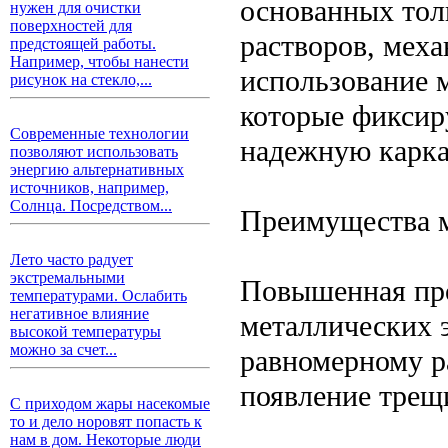
основанных тол
нужен для очистки
поверхностей для
растворов, мех
предстоящей работы.
Например, чтобы нанести
использование 
рисунок на стекло,...
которые фиксир
Современные технологии
надежную карка
позволяют использовать
энергию альтернативных
источников, например,
Солнца. Посредством...
Преимущества 
Лето часто радует
экстремальными
Повышенная про
температурами. Ослабить
негативное влияние
металлических 
высокой температуры
можно за счет...
равномерному р
появление трещ
С приходом жары насекомые
то и дело норовят попасть к
нам в дом. Некоторые люди