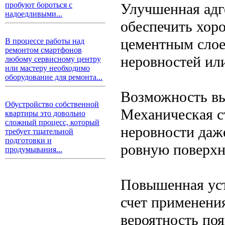
Улучшенная адг
пробуют бороться с
надоедливыми...
обеспечить хор
цементным слое
В процессе работы над
ремонтом смартфонов
неровностей или
любому сервисному центру
или мастеру необходимо
оборудование для ремонта...
Возможность вы
Обустройство собственной
Механическая с
квартиры это довольно
сложный процесс, который
неровности даж
требует тщательной
подготовки и
ровную поверхн
продумывания...
Повышенная уст
счет применени
вероятность по