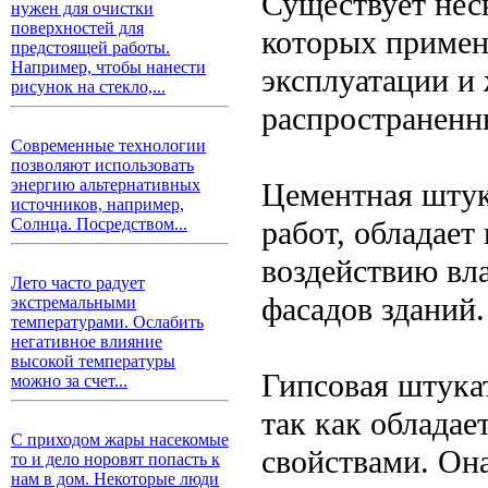
Существует нес
нужен для очистки
поверхностей для
которых примен
предстоящей работы.
Например, чтобы нанести
эксплуатации и 
рисунок на стекло,...
распространенн
Современные технологии
позволяют использовать
энергию альтернативных
Цементная штук
источников, например,
работ, обладает
Солнца. Посредством...
воздействию вла
Лето часто радует
фасадов зданий.
экстремальными
температурами. Ослабить
негативное влияние
высокой температуры
Гипсовая штука
можно за счет...
так как облада
С приходом жары насекомые
свойствами. Она
то и дело норовят попасть к
нам в дом. Некоторые люди