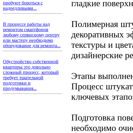
гладкие поверхн
пробуют бороться с
надоедливыми...
Полимерная шту
В процессе работы над
ремонтом смартфонов
декоративных э
любому сервисному центру
или мастеру необходимо
текстуры и цвет
оборудование для ремонта...
дизайнерские р
Обустройство собственной
квартиры это довольно
сложный процесс, который
Этапы выполнен
требует тщательной
подготовки и
Процесс штукат
продумывания...
ключевых этапо
Подготовка пов
необходимо очис