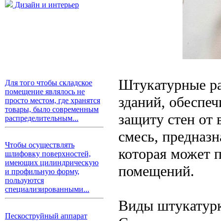
Дизайн и интерьер
Штукатурные ра
Для того чтобы складское
помещение являлось не
зданий, обеспеч
просто местом, где хранятся
товары, было современным
защиту стен от
распределительным...
смесь, предназн
Чтобы осуществлять
которая может п
шлифовку поверхностей,
имеющих цилиндрическую
помещений.
и профильную форму,
пользуются
специализированными...
Виды штукатур
Пескоструйный аппарат