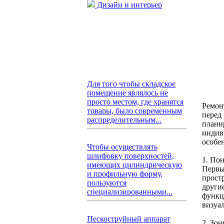
Дизайн и интерьер
Для того чтобы складское
помещение являлось не
просто местом, где хранятся
Ремон
товары, было современным
перед
распределительным...
плани
индив
особе
Чтобы осуществлять
шлифовку поверхностей,
1. По
имеющих цилиндрическую
Первы
и профильную форму,
прост
пользуются
други
специализированными...
функц
визуа
Пескоструйный аппарат
2. Зо