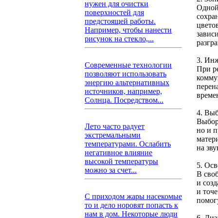
нужен для очистки
Одной
поверхностей для
сохра
предстоящей работы.
цвето
Например, чтобы нанести
завис
рисунок на стекло,...
разгр
3. Ин
Современные технологии
При р
позволяют использовать
комму
энергию альтернативных
перен
источников, например,
време
Солнца. Посредством...
4. Вы
Выбор
Лето часто радует
но и 
экстремальными
матер
температурами. Ослабить
на зв
негативное влияние
высокой температуры
5. Ос
можно за счет...
В сво
и соз
и точ
С приходом жары насекомые
помог
то и дело норовят попасть к
нам в дом. Некоторые люди
6. Ди