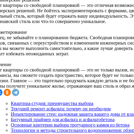
т квартиры со свободной планировкой — это отличная возможно
нерских решений. Не бойтесь экспериментировать с формами, цв
льный стиль, который будет отражать вашу индивидуальность. Э
инавский стиль или что-то совершенно уникальное.
джетирование
ец, не забывайте о планировании бюджета. Свободная планиров
дов, связанных с переустройством и изменением инженерных сис
ы вы можете выполнить самостоятельно, а какие лучше доверить
ет избежать неожиданных затрат.
чение
т квартиры со свободной планировкой — это не только вызов, н
юансы, вы сможете создать пространство, которое будет не тол
изни. Главное — это тщательно продумать каждую деталь и не бо
 вы получите уникальное жилье, отражающее ваш стиль и образ 
Квартира-студия: преимущества выбора
Текущий ремонт асфальта: почему он необходим
Инъектирование стен: надежная защита вашего дома от вл
Битумный праймер для асфальта и асфальтобетона
Основные критерии выбора тротуарного камня из бетона
Технологии и методы строительного водопонижения: обзо