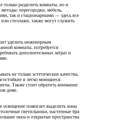
е только разделить комнаты, но и
методы: перегородки, мебель,
ыми, так и стационарными — здесь все
 или стеллажи, также могут служить
тоит уделить инженерным
анной комнаты, потребуется
ребовать дополнительных затрат и
ами.
ать не только эстетические качества,
лагостойкие и легко моющиеся
анты. Также стоит обратить внимание
ом доме.
е освещение помогает выделить зоны
отолочные светильники, настенные бра
большие окна и открытые пространства