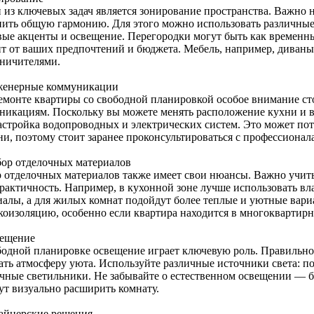
 из ключевых задач является зонирование пространства. Важно н
нить общую гармонию. Для этого можно использовать различные 
вые акценты и освещение. Перегородки могут быть как временн
ит от ваших предпочтений и бюджета. Мебель, например, диваны
аничителями.
женерные коммуникации
емонте квартиры со свободной планировкой особое внимание с
никациям. Поскольку вы можете менять расположение кухни и в
астройка водопроводных и электрических систем. Это может пот
ни, поэтому стоит заранее проконсультироваться с профессионал
бор отделочных материалов
 отделочных материалов также имеет свои нюансы. Важно учитыв
практичность. Например, в кухонной зоне лучше использовать в
иалы, а для жилых комнат подойдут более теплые и уютные вари
укоизоляцию, особенно если квартира находится в многоквартирн
вещение
бодной планировке освещение играет ключевую роль. Правильно
дать атмосферу уюта. Используйте различные источники света: п
ечные светильники. Не забывайте о естественном освещении — 
ут визуально расширить комнату.
зайнерские решения