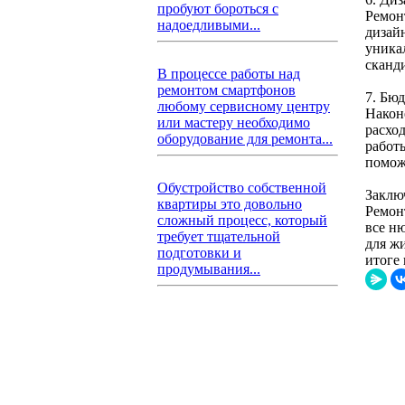
пробуют бороться с
Ремон
надоедливыми...
дизай
уника
сканд
В процессе работы над
ремонтом смартфонов
7. Бю
любому сервисному центру
Након
или мастеру необходимо
расхо
оборудование для ремонта...
работ
помож
Обустройство собственной
Заклю
квартиры это довольно
Ремон
сложный процесс, который
все н
требует тщательной
для ж
подготовки и
итоге
продумывания...