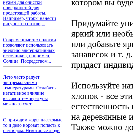
котором вы буде
нужен для очистки
поверхностей для
предстоящей работы.
Например, чтобы нанести
Придумайте уни
рисунок на стекло,...
яркий или необы
Современные технологии
или добавьте яр
позволяют использовать
энергию альтернативных
занавесок и т. 
источников, например,
Солнца. Посредством...
придаст индиви
Лето часто радует
экстремальными
Используйте на
температурами. Ослабить
негативное влияние
хлопок - все эт
высокой температуры
естественность 
можно за счет...
на деревянные 
С приходом жары насекомые
Также можно до
то и дело норовят попасть к
нам в дом. Некоторые люди