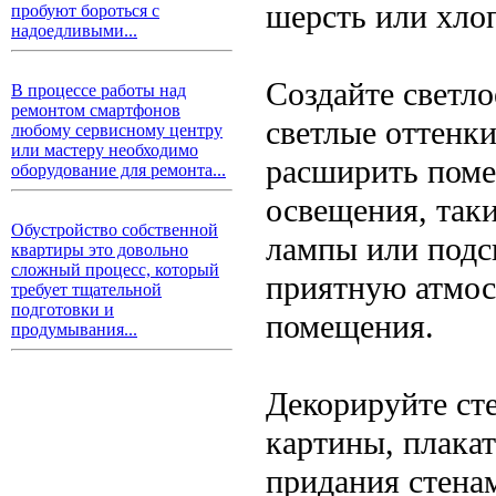
шерсть или хлоп
пробуют бороться с
надоедливыми...
Создайте светло
В процессе работы над
ремонтом смартфонов
светлые оттенки
любому сервисному центру
или мастеру необходимо
расширить поме
оборудование для ремонта...
освещения, так
Обустройство собственной
лампы или подс
квартиры это довольно
сложный процесс, который
приятную атмос
требует тщательной
подготовки и
помещения.
продумывания...
Декорируйте ст
картины, плака
придания стена