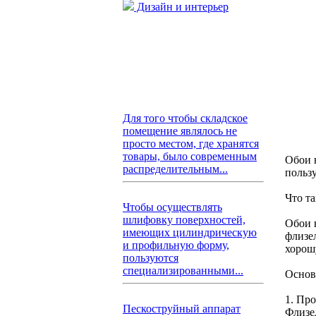
Дизайн и интерьер
Для того чтобы складское
помещение являлось не
просто местом, где хранятся
товары, было современным
Обои 
распределительным...
польз
Что т
Чтобы осуществлять
шлифовку поверхностей,
Обои 
имеющих цилиндрическую
флизе
и профильную форму,
хорош
пользуются
специализированными...
Основ
1. Пр
Пескоструйный аппарат
Флизе