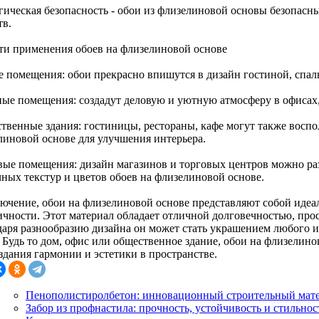
гическая безопасность - обои из флизелиновой основы безопасны
тв.
ти применения обоев на флизелиновой основе
 помещения: обои прекрасно впишутся в дизайн гостиной, спал
ые помещения: создадут деловую и уютную атмосферу в офисах,
твенные здания: гостиницы, рестораны, кафе могут также воспо
линовой основе для улучшения интерьера.
вые помещения: дизайн магазинов и торговых центров можно ра
чных текстур и цветов обоев на флизелиновой основе.
лючение, обои на флизелиновой основе представляют собой идеа
чности. Этот материал обладает отличной долговечностью, прост
даря разнообразию дизайна он может стать украшением любого 
. Будь то дом, офис или общественное здание, обои на флизелин
здания гармонии и эстетики в пространстве.
Пенополистиролбетон: инновационный строительный мат
Забор из профнастила: прочность, устойчивость и стильнос