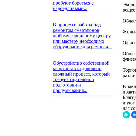
пробуют бороться с
Эколо
надоедливыми...
вещес
Облас
В процессе работы над
ремонтом смартфонов
Жилые
любому сервисному центру
или мастеру необходимо
Офисн
оборудование для ремонта...
Общес
флизе
Обустройство собственной
квартиры это довольно
Торго
сложный процесс, который
разли
требует тщательной
подготовки и
В зак
продумывания...
практи
Благо
и уют
для со