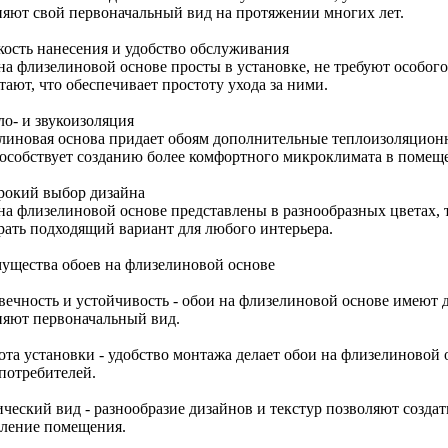
няют свой первоначальный вид на протяжении многих лет.
гкость нанесения и удобство обслуживания
на флизелиновой основе просты в установке, не требуют особого
ают, что обеспечивает простоту ухода за ними.
ло- и звукоизоляция
линовая основа придает обоям дополнительные теплоизоляционн
пособствует созданию более комфортного микроклимата в помещ
рокий выбор дизайна
на флизелиновой основе представлены в разнообразных цветах, т
рать подходящий вариант для любого интерьера.
ущества обоев на флизелиновой основе
вечность и устойчивость - обои на флизелиновой основе имеют
няют первоначальный вид.
ота установки - удобство монтажа делает обои на флизелиновой
 потребителей.
ический вид - разнообразие дизайнов и текстур позволяют созда
ление помещения.