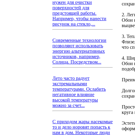
нужен для очистки
сохра
поверхностей для
предстоящей работы.
2. Ле
Например, чтобы нанести
Обои 
рисунок на стекло,...
выцвет
3. Теп
Современные технологии
Флизе
позволяют использовать
что с
энергию альтернативных
источников, например,
4. Ши
Солнца. Посредством...
Обои 
подоб
Лето часто радует
Преим
экстремальными
температурами. Ослабить
Долго
негативное влияние
сохра
высокой температуры
можно за счет...
Прост
круга
С приходом жары насекомые
Эстет
то и дело норовят попасть к
оформ
нам в дом. Некоторые люди