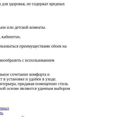
 для здоровья, не содержат вредных
ьни или детской комнаты.
 кабинетах.
льзоваться преимуществами обоев на
знообразить с использованием
льное сочетание комфорта и
 в установке и удобен в уходе.
интерьера, придавая помещению стиль
овой основе являются удачным выбором
ериал
ть