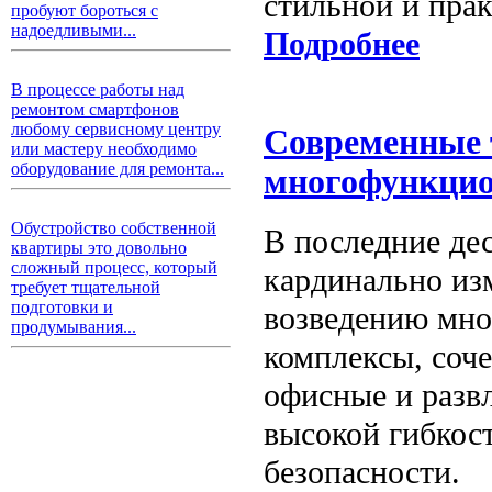
стильной и пра
пробуют бороться с
надоедливыми...
Подробнее
В процессе работы над
ремонтом смартфонов
любому сервисному центру
Современные 
или мастеру необходимо
оборудование для ремонта...
многофункцио
Обустройство собственной
В последние де
квартиры это довольно
сложный процесс, который
кардинально из
требует тщательной
подготовки и
возведению мно
продумывания...
комплексы, соч
офисные и разв
высокой гибкос
безопасности.