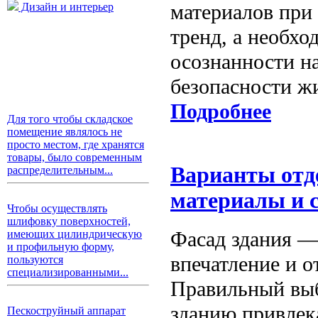
материалов при
Дизайн и интерьер
тренд, а необхо
осознанности н
безопасности ж
Подробнее
Для того чтобы складское
помещение являлось не
просто местом, где хранятся
товары, было современным
Варианты отд
распределительным...
материалы и 
Чтобы осуществлять
шлифовку поверхностей,
Фасад здания — 
имеющих цилиндрическую
и профильную форму,
впечатление и о
пользуются
специализированными...
Правильный выб
зданию привлек
Пескоструйный аппарат