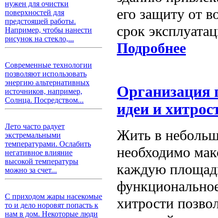
нужен для очистки
его защиту от в
поверхностей для
предстоящей работы.
срок эксплуатац
Например, чтобы нанести
рисунок на стекло,...
Подробнее
Современные технологии
позволяют использовать
энергию альтернативных
Организация 
источников, например,
Солнца. Посредством...
идеи и хитрос
Лето часто радует
Жить в небольш
экстремальными
температурами. Ослабить
необходимо мак
негативное влияние
высокой температуры
каждую площадь
можно за счет...
функциональное
С приходом жары насекомые
хитрости позво
то и дело норовят попасть к
нам в дом. Некоторые люди