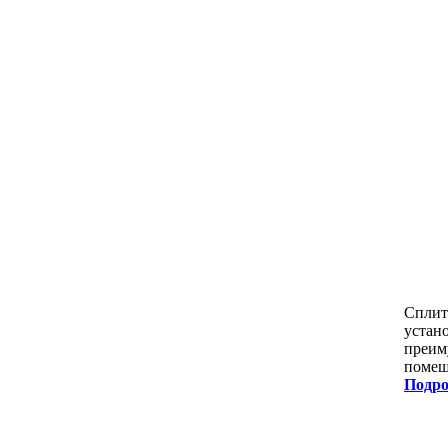
Сплит
устан
преим
помещ
Подро