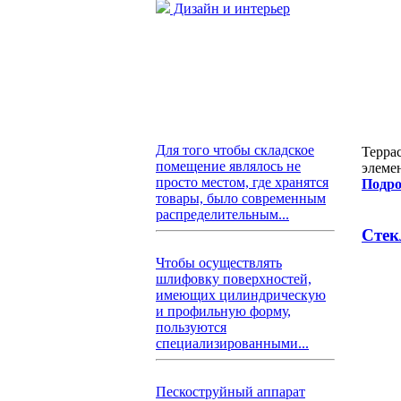
Дизайн и интерьер
Для того чтобы складское
Терра
помещение являлось не
элеме
просто местом, где хранятся
Подро
товары, было современным
распределительным...
Стек
Чтобы осуществлять
шлифовку поверхностей,
имеющих цилиндрическую
и профильную форму,
пользуются
специализированными...
Пескоструйный аппарат