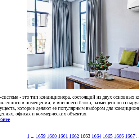
-система - это тип кондиционера, состоящий из двух основных к
овленного в помещении, и внешнего блока, размещенного снаруж
уществ, которые делают ее популярным выбором для кондицион
ениях, офисах и коммерческих объектах.
бнее
1
...
1659
1660
1661
1662
1663
1664
1665
1666
1667
..