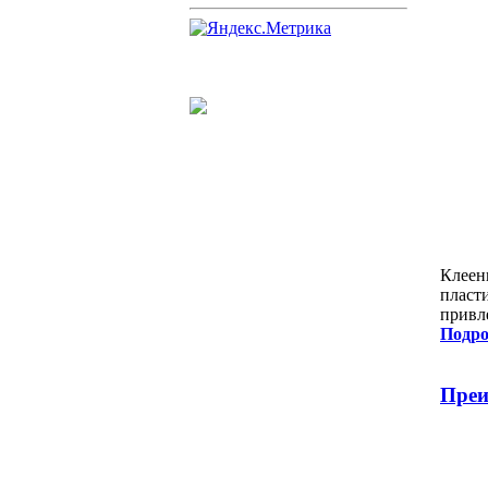
Клеен
пласт
привл
Подро
Преи