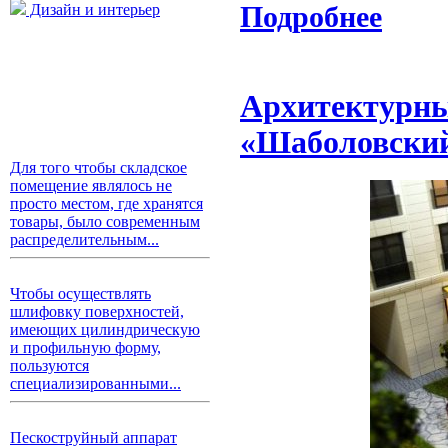
Подробнее
Дизайн и интерьер
Архитектурны
«Шаболовски
Для того чтобы складское
помещение являлось не
просто местом, где хранятся
товары, было современным
распределительным...
Чтобы осуществлять
шлифовку поверхностей,
имеющих цилиндрическую
и профильную форму,
пользуются
специализированными...
Пескоструйный аппарат