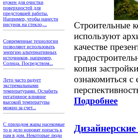
нужен для очистки
поверхностей для
предстоящей работы.
Например, чтобы нанести
Строительные к
рисунок на стекло,...
используют арх
Современные технологии
качестве презен
позволяют использовать
энергию альтернативных
градостроитель
источников, например,
Солнца. Посредством...
копия застройки
ознакомиться с 
Лето часто радует
экстремальными
перспективност
температурами. Ослабить
негативное влияние
Подробнее
высокой температуры
можно за счет...
С приходом жары насекомые
Дизайнерские
то и дело норовят попасть к
нам в дом. Некоторые люди