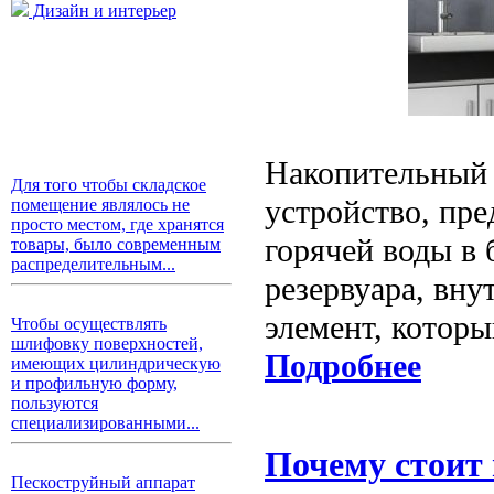
Дизайн и интерьер
Накопительный 
Для того чтобы складское
устройство, пре
помещение являлось не
просто местом, где хранятся
горячей воды в 
товары, было современным
распределительным...
резервуара, вну
элемент, которы
Чтобы осуществлять
шлифовку поверхностей,
Подробнее
имеющих цилиндрическую
и профильную форму,
пользуются
специализированными...
Почему стоит
Пескоструйный аппарат