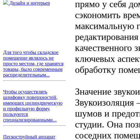
прямо у себя до
Дизайн и интерьер
сэкономить врем
максимальную г
редактирования
качественного 
Для того чтобы складское
ключевых аспек
помещение являлось не
просто местом, где хранятся
обработку поме
товары, было современным
распределительным...
Значение звуко
Чтобы осуществлять
шлифовку поверхностей,
Звукоизоляция 
имеющих цилиндрическую
и профильную форму,
шумов и предот
пользуются
специализированными...
студии. Она по
соседних помеще
Пескоструйный аппарат