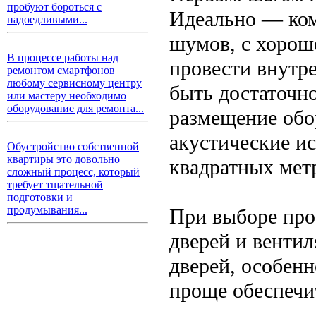
пробуют бороться с
Идеально — ко
надоедливыми...
шумов, с хорош
В процессе работы над
провести внутр
ремонтом смартфонов
любому сервисному центру
быть достаточн
или мастеру необходимо
оборудование для ремонта...
размещение обо
акустические и
Обустройство собственной
квартиры это довольно
квадратных мет
сложный процесс, который
требует тщательной
подготовки и
продумывания...
При выборе про
дверей и венти
дверей, особен
проще обеспечи