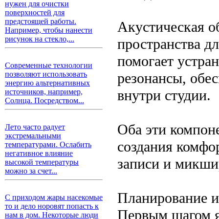
нужен для очистки
поверхностей для
предстоящей работы.
Акустическая о
Например, чтобы нанести
рисунок на стекло,...
пространства дл
помогает устран
Современные технологии
резонансы, обес
позволяют использовать
энергию альтернативных
внутри студии.
источников, например,
Солнца. Посредством...
Оба эти компон
Лето часто радует
экстремальными
создания комфо
температурами. Ослабить
негативное влияние
записи и микши
высокой температуры
можно за счет...
Планирование 
С приходом жары насекомые
то и дело норовят попасть к
Первым шагом я
нам в дом. Некоторые люди