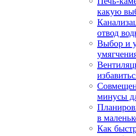
Печь-каме
какую выб
Канализац
отвод вод
Выбор и 
умягчени
Вентиляци
избавитьс
Совмещен
минусы дл
Планировк
в маленьк
Как быстр