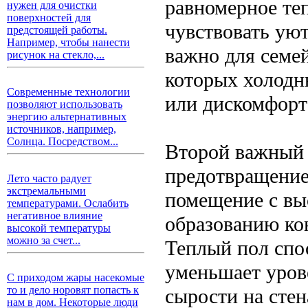
равномерное теп
нужен для очистки
поверхностей для
чувствовать уют
предстоящей работы.
Например, чтобы нанести
важно для семе
рисунок на стекло,...
которых холодн
Современные технологии
или дискомфорт
позволяют использовать
энергию альтернативных
источников, например,
Солнца. Посредством...
Второй важный 
предотвращение
Лето часто радует
экстремальными
помещение с вы
температурами. Ослабить
негативное влияние
образованию ко
высокой температуры
можно за счет...
Теплый пол спо
уменьшает уров
С приходом жары насекомые
то и дело норовят попасть к
сырости на стен
нам в дом. Некоторые люди