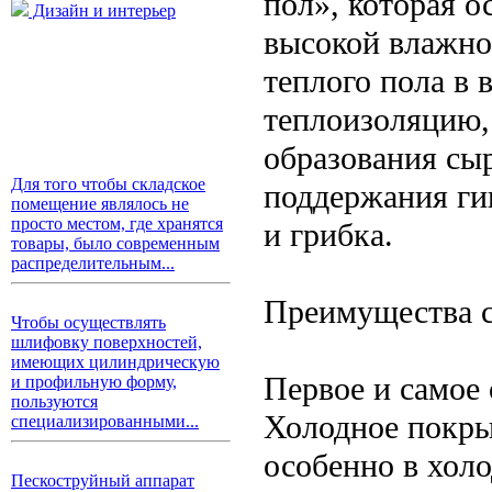
пол», которая о
Дизайн и интерьер
высокой влажнос
теплого пола в 
теплоизоляцию,
образования сы
Для того чтобы складское
поддержания ги
помещение являлось не
просто местом, где хранятся
и грибка.
товары, было современным
распределительным...
Преимущества с
Чтобы осуществлять
шлифовку поверхностей,
имеющих цилиндрическую
Первое и самое
и профильную форму,
пользуются
Холодное покры
специализированными...
особенно в холо
Пескоструйный аппарат