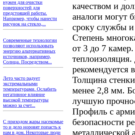
нужен для очистки
качеством и дол
поверхностей для
предстоящей работы.
аналоги могут б
Например, чтобы нанести
рисунок на стекло,...
сроку службы и
Степень многок
Современные технологии
от 3 до 7 камер
позволяют использовать
энергию альтернативных
теплоизоляция.
источников, например,
Солнца. Посредством...
рекомендуется 
Толщина стенки
Лето часто радует
экстремальными
менее 2,8 мм. Б
температурами. Ослабить
негативное влияние
лучшую прочнос
высокой температуры
можно за счет...
Профиль с арми
безопасности р
С приходом жары насекомые
то и дело норовят попасть к
металлической 
нам в дом. Некоторые люди