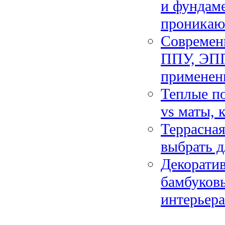
и фундаме
проника
Современн
ППУ, ЭПП
применен
Теплые по
vs маты, 
Террасная
выбрать д
Декоратив
бамбуков
интерьера