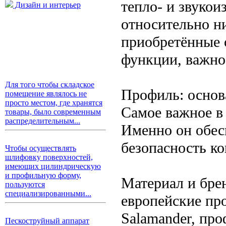
тепло- и звукои
Дизайн и интерьер
относительно ни
приобретённые 
функции, важно
Для того чтобы складское
Профиль: основ
помещение являлось не
просто местом, где хранятся
Самое важное в
товары, было современным
распределительным...
Именно он обес
безопасность к
Чтобы осуществлять
шлифовку поверхностей,
имеющих цилиндрическую
и профильную форму,
Материал и бре
пользуются
специализированными...
европейские пр
Salamander, пр
Пескоструйный аппарат