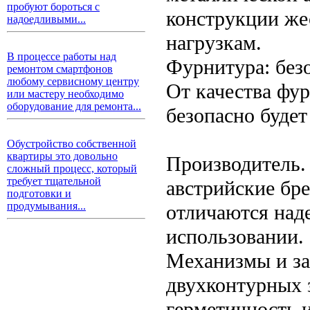
пробуют бороться с
конструкции же
надоедливыми...
нагрузкам.
В процессе работы над
Фурнитура: без
ремонтом смартфонов
любому сервисному центру
От качества фур
или мастеру необходимо
оборудование для ремонта...
безопасно будет
Обустройство собственной
квартиры это довольно
Производитель.
сложный процесс, который
требует тщательной
австрийские бре
подготовки и
продумывания...
отличаются над
использовании.
Механизмы и за
двухконтурных 
герметичность и