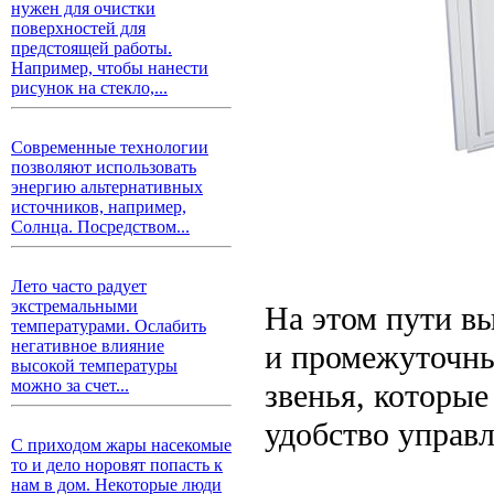
нужен для очистки
поверхностей для
предстоящей работы.
Например, чтобы нанести
рисунок на стекло,...
Современные технологии
позволяют использовать
энергию альтернативных
источников, например,
Солнца. Посредством...
Лето часто радует
экстремальными
На этом пути вы
температурами. Ослабить
негативное влияние
и промежуточн
высокой температуры
можно за счет...
звенья, которые
удобство управл
С приходом жары насекомые
то и дело норовят попасть к
нам в дом. Некоторые люди