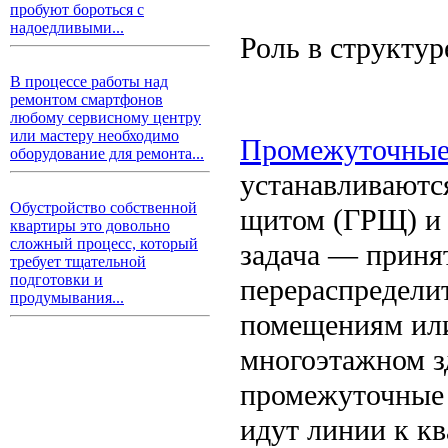
пробуют бороться с
надоедливыми...
Роль в структур
В процессе работы над
ремонтом смартфонов
любому сервисному центру
или мастеру необходимо
Промежуточные
оборудование для ремонта...
устанавливаютс
Обустройство собственной
щитом (ГРЩ) и 
квартиры это довольно
сложный процесс, который
задача — принят
требует тщательной
подготовки и
перераспределит
продумывания...
помещениям или
многоэтажном з
промежуточные 
идут линии к к