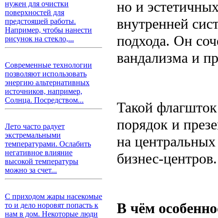
но и эстетичны
нужен для очистки
поверхностей для
внутренней сис
предстоящей работы.
Например, чтобы нанести
подхода. Он со
рисунок на стекло,...
вандализма и пр
Современные технологии
позволяют использовать
энергию альтернативных
источников, например,
Солнца. Посредством...
Такой флагшток 
порядок и презе
Лето часто радует
экстремальными
на центральных
температурами. Ослабить
негативное влияние
бизнес-центров.
высокой температуры
можно за счет...
С приходом жары насекомые
В чём особенно
то и дело норовят попасть к
нам в дом. Некоторые люди