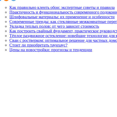
Как правильно клеить обои: экспертные советы и правила
Практичность и функциональность современного подоконн
Шлифовальные материалы: их применение и особенности
Современные тренды: как стеклянные межкомнатные пере
Укладка теплых полов: от чего зависит стоимость
Как построить свайный фундамент, практическое руководс
Тёплое раздвижное остекление: новейшие технологии для 
Сваи с ростверком: оптимальное решение для частных домо
Стоит ли приобретать таунхаус?
Цены на новостройки: прогнозы и тенденции