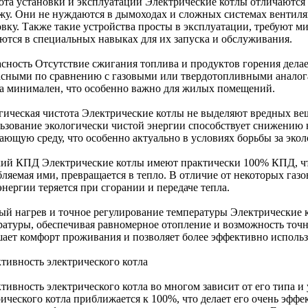
ота установки и эксплуатации Электрические котлы отличаютс
жу. Они не нуждаются в дымоходах и сложных системах вентиля
овку. Также такие устройства просты в эксплуатации, требуют 
ются в специальных навыках для их запуска и обслуживания.
асность Отсутствие сжигания топлива и продуктов горения делае
асными по сравнению с газовыми или твердотопливными аналога
а минимален, что особенно важно для жилых помещений.
гическая чистота Электрические котлы не выделяют вредных вещ
ьзование экологически чистой энергии способствует снижению 
ающую среду, что особенно актуально в условиях борьбы за экол
ий КПД Электрические котлы имеют практически 100% КПД, что 
бляемая ими, превращается в тепло. В отличие от некоторых газ
энергии теряется при сгорании и передаче тепла.
ый нагрев и точное регулирование температуры Электрические 
ратуры, обеспечивая равномерное отопление и возможность точ
ает комфорт проживания и позволяет более эффективно использ
тивность электрического котла
тивность электрического котла во многом зависит от его типа 
рического котла приближается к 100%, что делает его очень эфф