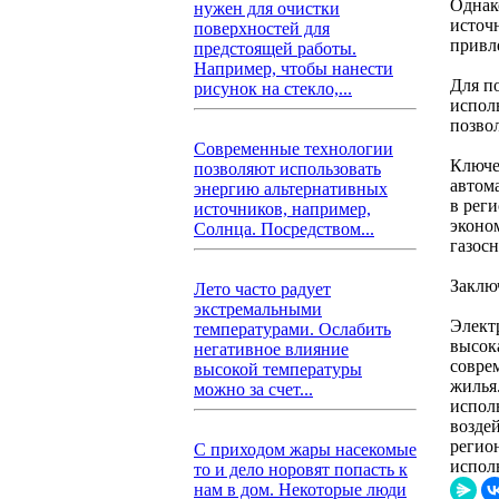
Однак
нужен для очистки
источ
поверхностей для
привл
предстоящей работы.
Например, чтобы нанести
Для п
рисунок на стекло,...
испол
позво
Современные технологии
Ключе
позволяют использовать
автом
энергию альтернативных
в рег
источников, например,
эконо
Солнца. Посредством...
газос
Заклю
Лето часто радует
экстремальными
Элект
температурами. Ослабить
высок
негативное влияние
совре
высокой температуры
жилья
можно за счет...
испол
возде
регио
С приходом жары насекомые
испол
то и дело норовят попасть к
нам в дом. Некоторые люди