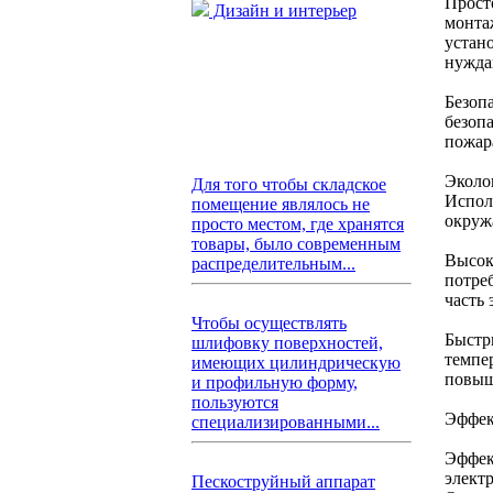
Прост
Дизайн и интерьер
монта
устан
нужда
Безоп
безоп
пожар
Эколо
Для того чтобы складское
Испол
помещение являлось не
окруж
просто местом, где хранятся
товары, было современным
Высок
распределительным...
потре
часть 
Чтобы осуществлять
Быстр
шлифовку поверхностей,
темпе
имеющих цилиндрическую
повыш
и профильную форму,
пользуются
Эффек
специализированными...
Эффек
элект
Пескоструйный аппарат