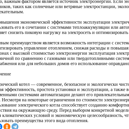
о, важным фактором является источник электроэнергии. Если эн
ников, таких как солнечные или ветряные электростанции, эколо
екательным.
овышения экономической эффективности эксплуатации электриче
ьзовать его в сочетании с системами теплоаккумуляции или авт
ляет снизить пиковую нагрузку на электросеть и оптимизировать
вым преимуществом является возможность интеграции с систем
атизировать управление отоплением, снижая расходы и повышая 
ионах с высокой стоимостью электроэнергии эксплуатация электр
мичной по сравнению с газовыми или твердотопливными система
набжения или для небольших домов его использование оправдано
чение
рический котел — современное, безопасное и экологически чист
ая эффективность, простота установки и эксплуатации, а также 
менными системами автоматизации делают его привлекательным
. Несмотря на некоторые ограничения по стоимости электроэнер
ьзование электрического котла способствует созданию комфорт
йствия на окружающую среду. Перед выбором конкретной модели
н климатических условий и экономическую целесообразность, ч
ьзовать преимущества этого вида отопления.