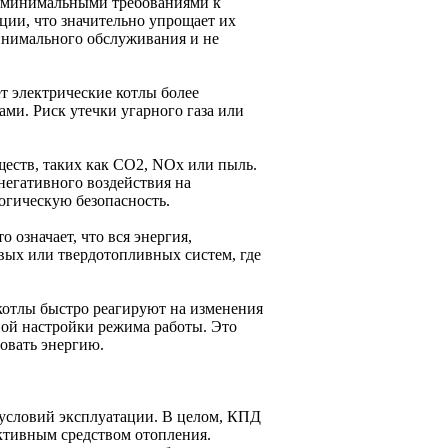
я минимальными требованиями к
ции, что значительно упрощает их
минимального обслуживания и не
т электрические котлы более
ми. Риск утечки угарного газа или
еств, таких как CO2, NOx или пыль.
негативного воздействия на
огическую безопасность.
означает, что вся энергия,
овых или твердотопливных систем, где
котлы быстро реагируют на изменения
ной настройки режима работы. Это
овать энергию.
и условий эксплуатации. В целом, КПД
ективным средством отопления.