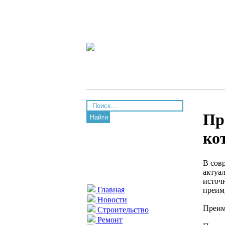
Пр
Найти
ко
В сов
актуа
источ
Главная
преим
Новости
Преим
Строительство
Ремонт