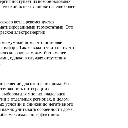
ергия поступает из возобновляемых
гический аспект становится еще более
ского котла рекомендуется
оматизированными термостатами. Это
 расход электроэнергии.
ами «умный дом», что позволяет
комфорт. Также важно учитывать, что
ического котла может быть менее
ми, однако в случаях отсутствия
.
ое решение для отопления дома. Его
возможность интеграции с
 выбором для многих владельцев
гии в отдельных регионах, в целом
ных условий и снижению негативного
 важно учитывать особенности дома,
тобы максимально эффективно