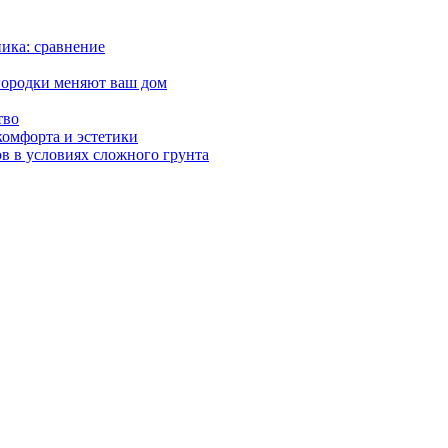
ика: сравнение
городки меняют ваш дом
тво
комфорта и эстетики
в в условиях сложного грунта