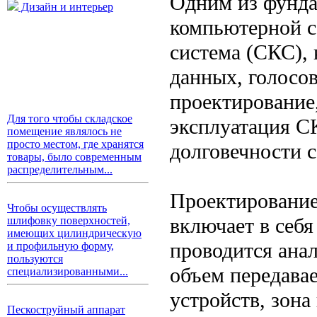
Одним из фунда
Дизайн и интерьер
компьютерной с
система (СКС),
данных, голосов
проектирование
Для того чтобы складское
эксплуатация С
помещение являлось не
просто местом, где хранятся
долговечности с
товары, было современным
распределительным...
Проектирование
Чтобы осуществлять
включает в себя
шлифовку поверхностей,
имеющих цилиндрическую
проводится анал
и профильную форму,
пользуются
объем передава
специализированными...
устройств, зон
Пескоструйный аппарат