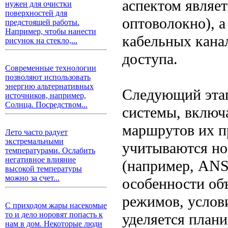
аспектом являет
нужен для очистки
поверхностей для
оптоволокно), 
предстоящей работы.
Например, чтобы нанести
кабельных кана
рисунок на стекло,...
доступа.
Современные технологии
позволяют использовать
энергию альтернативных
Следующий эта
источников, например,
Солнца. Посредством...
системы, включ
маршрутов их п
Лето часто радует
экстремальными
учитываются но
температурами. Ослабить
негативное влияние
(например, ANSI
высокой температуры
можно за счет...
особенности об
режимов, услов
С приходом жары насекомые
то и дело норовят попасть к
уделяется план
нам в дом. Некоторые люди