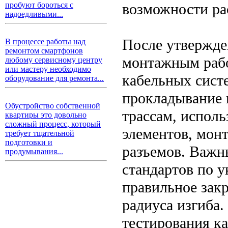
возможности ра
пробуют бороться с
надоедливыми...
После утвержде
В процессе работы над
ремонтом смартфонов
монтажным раб
любому сервисному центру
или мастеру необходимо
кабельных сист
оборудование для ремонта...
прокладывание 
Обустройство собственной
трассам, испол
квартиры это довольно
сложный процесс, который
элементов, мон
требует тщательной
подготовки и
разъемов. Важн
продумывания...
стандартов по у
правильное зак
радиуса изгиба
тестирования к