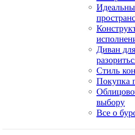
Идеальные
простран
Конструк
исполнен
Диван для
разоритьс
Стиль кон
Покупка п
Облицово
выбору
Все о бур