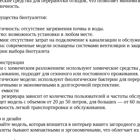
еские средства для переработки отходов, что позволяет минимиз
ничность.
ущества биотуалетов:
гичность: отсутствие загрязнения почвы и воды.
тво: возможность установки в любом месте.
мия: отсутствие затрат на подключение к канализации и обслуж
на: современные модели оснащены системами вентиляции и защи
рии выбора биотуалета
онструкции
и с химическим разложением: используют химические средства д
ьзовании, подходят для сезонного или постоянного проживания.
гические модели: используют биологические бактерии для перера
гичными и экономичными в долгосрочной перспективе.
 емкости
 резервуара зависит от количества пользователей и частоты обс
дет модель с объемом от 20 до 50 литров, для больших — от 60 
жность легкой транспортировки и обслуживания.
р и дизайн
айте модель, которая впишется в интерьер вашего загородного 
алеты бывают компактными и эргономичными, что облегчает их 