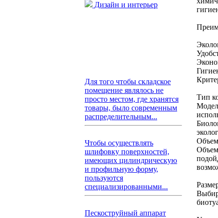
химич
Дизайн и интерьер
гигие
Преим
Эколо
Удобс
Эконо
Гигие
Крите
Для того чтобы складское
помещение являлось не
Тип к
просто местом, где хранятся
Модел
товары, было современным
испол
распределительным...
Биоло
эколо
Объем
Чтобы осуществлять
Объем
шлифовку поверхностей,
подой
имеющих цилиндрическую
возмо
и профильную форму,
пользуются
Разме
специализированными...
Выбир
биоту
Пескоструйный аппарат