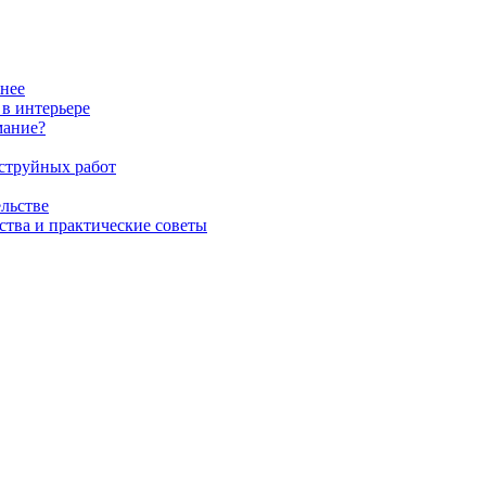
жнее
 в интерьере
мание?
оструйных работ
льстве
ства и практические советы