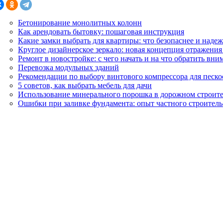
Бетонирование монолитных колонн
Как арендовать бытовку: пошаговая инструкция
Какие замки выбрать для квартиры: что безопаснее и наде
Круглое дизайнерское зеркало: новая концепция отражения
Ремонт в новостройке: с чего начать и на что обратить вни
Перевозка модульных зданий
Рекомендации по выбору винтового компрессора для песк
5 советов, как выбрать мебель для дачи
Использование минерального порошка в дорожном строите
Ошибки при заливке фундамента: опыт частного строитель