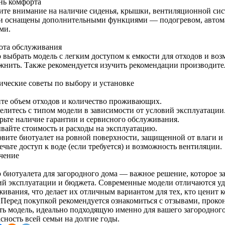
нь комфорта
ите внимание на наличие сиденья, крышки, вентиляционной си
и оснащены дополнительными функциями — подогревом, автома
ми.
ота обслуживания
 выбрать модель с легким доступом к емкости для отходов и воз
жнить. Также рекомендуется изучить рекомендации производите
ические советы по выбору и установке
те объем отходов и количество проживающих.
елитесь с типом модели в зависимости от условий эксплуатации
рьте наличие гарантии и сервисного обслуживания.
вайте стоимость и расходы на эксплуатацию.
овите биотуалет на ровной поверхности, защищенной от влаги и
чьте доступ к воде (если требуется) и возможность вентиляции.
чение
 биотуалета для загородного дома — важное решение, которое з
ий эксплуатации и бюджета. Современные модели отличаются уд
живания, что делает их отличным вариантом для тех, кто ценит 
. Перед покупкой рекомендуется ознакомиться с отзывами, проко
ть модель, идеально подходящую именно для вашего загородного
сность всей семьи на долгие годы.