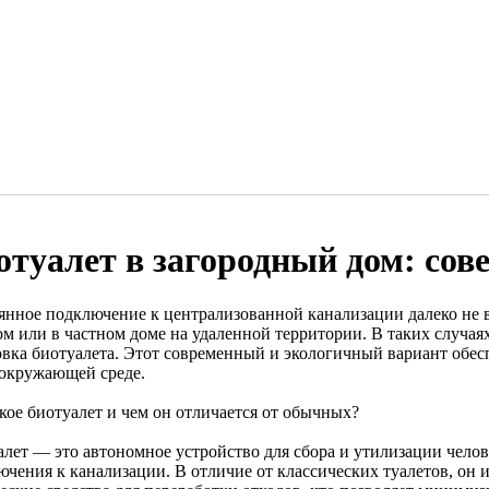
отуалет в загородный дом: сов
янное подключение к централизованной канализации далеко не вс
ом или в частном доме на удаленной территории. В таких случа
овка биотуалета. Этот современный и экологичный вариант обесп
 окружающей среде.
кое биотуалет и чем он отличается от обычных?
алет — это автономное устройство для сбора и утилизации челов
ючения к канализации. В отличие от классических туалетов, он 