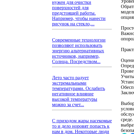
Урове
нужен для очистки
Обрат
поверхностей для
модел
предстоящей работы.
опция
Например, чтобы нанести
рисунок на стекло,...
Прост
Важно
опоро
Современные технологии
позволяют использовать
Практ
энергию альтернативных
источников, например,
Оцени
Солнца. Посредством...
Опред
Прове
Учиты
Лето часто радует
Устан
экстремальными
Обеспе
температурами. Ослабить
Заклю
негативное влияние
высокой температуры
Выбор
можно за счет...
услов
обслу
среде
С приходом жары насекомые
выбра
то и дело норовят попасть к
безопа
нам в дом. Некоторые люди