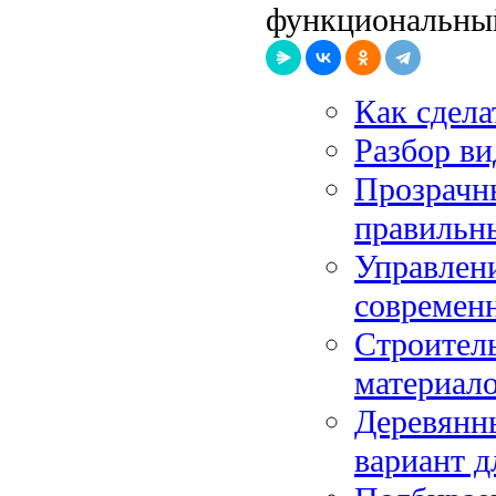
функциональный
Как сдела
Разбор ви
Прозрачны
правильны
Управлени
современ
Строитель
материал
Деревянны
вариант д