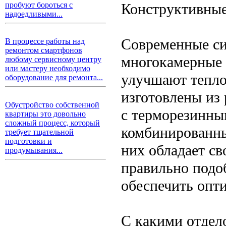
Конструктивные
пробуют бороться с
надоедливыми...
Современные си
В процессе работы над
ремонтом смартфонов
многокамерные 
любому сервисному центру
или мастеру необходимо
улучшают тепло
оборудование для ремонта...
изготовлены из
Обустройство собственной
с терморезинны
квартиры это довольно
сложный процесс, который
комбинированны
требует тщательной
подготовки и
них обладает с
продумывания...
правильно подо
обеспечить опт
С какими отдел