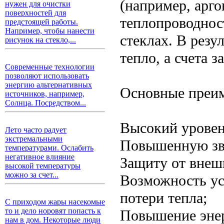
(например, арго
нужен для очистки
поверхностей для
теплопроводнос
предстоящей работы.
Например, чтобы нанести
стеклах. В резу
рисунок на стекло,...
тепло, а счета 
Современные технологии
позволяют использовать
энергию альтернативных
Основные преим
источников, например,
Солнца. Посредством...
Высокий уровен
Лето часто радует
экстремальными
Повышенную зв
температурами. Ослабить
негативное влияние
Защиту от внеш
высокой температуры
можно за счет...
Возможность ус
потери тепла;
С приходом жары насекомые
то и дело норовят попасть к
Повышение энер
нам в дом. Некоторые люди