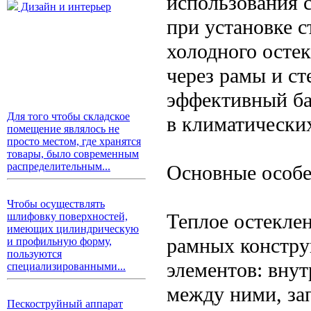
использования 
Дизайн и интерьер
при установке с
холодного остек
через рамы и ст
эффективный ба
Для того чтобы складское
в климатически
помещение являлось не
просто местом, где хранятся
товары, было современным
распределительным...
Основные особе
Чтобы осуществлять
Теплое остекле
шлифовку поверхностей,
имеющих цилиндрическую
рамных констру
и профильную форму,
пользуются
элементов: внут
специализированными...
между ними, за
Пескоструйный аппарат