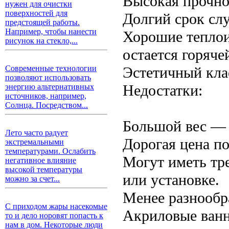
Высокая прочно
нужен для очистки
поверхностей для
Долгий срок сл
предстоящей работы.
Например, чтобы нанести
Хорошие теплои
рисунок на стекло,...
остается горяче
Эстетичный кла
Современные технологии
позволяют использовать
Недостатки:
энергию альтернативных
источников, например,
Солнца. Посредством...
Большой вес — 
Лето часто радует
Дорогая цена п
экстремальными
температурами. Ослабить
Могут иметь тр
негативное влияние
высокой температуры
или установке.
можно за счет...
Менее разнообр
С приходом жары насекомые
Акриловые ванн
то и дело норовят попасть к
нам в дом. Некоторые люди