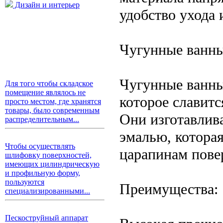
Дизайн и интерьер
удобство ухода 
Чугунные ванны
Чугунные ванны
Для того чтобы складское
помещение являлось не
которое славитс
просто местом, где хранятся
товары, было современным
Они изготавлива
распределительным...
эмалью, котора
Чтобы осуществлять
царапинам пове
шлифовку поверхностей,
имеющих цилиндрическую
и профильную форму,
пользуются
Преимущества:
специализированными...
Пескоструйный аппарат