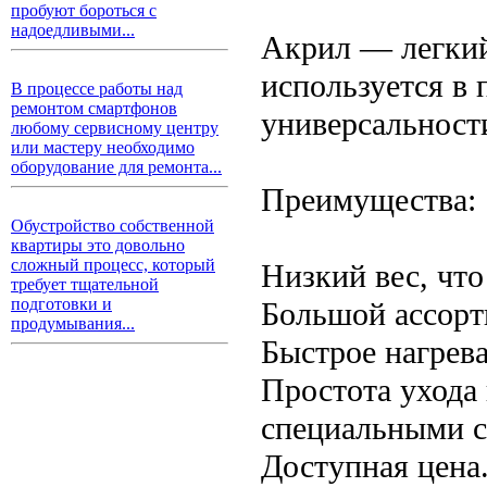
пробуют бороться с
надоедливыми...
Акрил — легкий
используется в 
В процессе работы над
ремонтом смартфонов
универсальност
любому сервисному центру
или мастеру необходимо
оборудование для ремонта...
Преимущества:
Обустройство собственной
квартиры это довольно
сложный процесс, который
Низкий вес, что
требует тщательной
подготовки и
Большой ассорт
продумывания...
Быстрое нагрев
Простота ухода
специальными с
Доступная цена