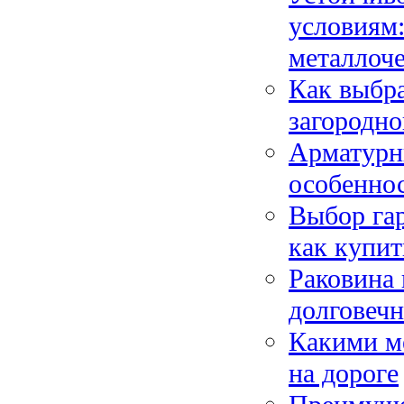
условиям
металлоч
Как выбра
загородно
Арматурны
особеннос
Выбор гар
как купи
Раковина 
долговеч
Какими м
на дороге