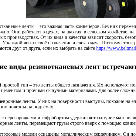
отканевые ленты – это важная часть конвейеров. Без них перем
ожно. Они работают в цехах, на шахтах, в сельском хозяйстве, 
х производствах. От их вида и качества зависит скорость, безо
 У каждой ленты своё назначение и своя задача. Поэтому стоит 
ются друг от друга, если их выбрать на сайте
https://www.beltmark
ие виды резинотканевых лент встречают
 простой тип – это ленты общего назначения. Их используют по
, цементом и прочими сыпучими материалами. Для более сложны
шевронные ленты. У них на поверхности выступы, похожие на ёло
нно полезны на подъёмах.
 с перегородками и гофробортом удерживают сыпучие материал
торные ленты, перемещают грузы строго вверх с помощью ковше
отросовые модели оснащены металлическим сердечником. Он по