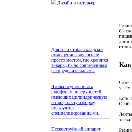
Дизайн и интерьер
Резин
бы сл
пищевы
линии.
отлича
Для того чтобы складское
помещение являлось не
просто местом, где хранятся
Как
товары, было современным
распределительным...
Самый
Чтобы осуществлять
углём
шлифовку поверхностей,
имеющих цилиндрическую
Есть 
и профильную форму,
Особе
пользуются
специализированными...
Ленты
элева
Пескоструйный аппарат
Резин