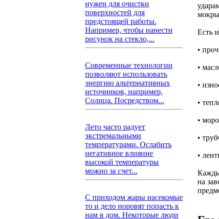
нужен для очистки
удара
поверхностей для
мокры
предстоящей работы.
Например, чтобы нанести
Есть 
рисунок на стекло,...
• про
Современные технологии
• масл
позволяют использовать
энергию альтернативных
• изн
источников, например,
Солнца. Посредством...
• теп
• мор
Лето часто радует
экстремальными
• тру
температурами. Ослабить
негативное влияние
• лент
высокой температуры
можно за счет...
Кажды
на зав
предм
С приходом жары насекомые
то и дело норовят попасть к
нам в дом. Некоторые люди