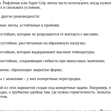
м. Рифлёные или Super Grip ленты часто используют, когда нуже
х и скользких условиях.
и другие разновидности:
чные ленты, устойчивые к пробоям;
остойкие, которые не разрушаются от контакта с маслами;
осостойкие, рассчитанные на абразивную нагрузку;
лостойкие, которые выдерживают высокие температуры;
озостойкие, сохраняющие гибкость при минусовых значениях;
бчатые, образующие закрытую форму;
ы с захватами – у них поперечные перегородки.
й из этих вариантов создан под конкретные задачи. Например, 
одах, а трубчатые удобны там, где нужна герметичность. Захват
етов.