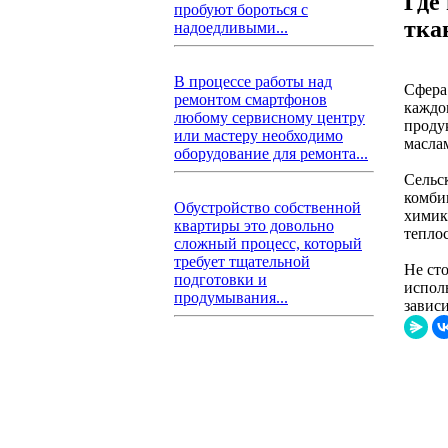
Где
пробуют бороться с
тка
надоедливыми...
В процессе работы над
Сфера
ремонтом смартфонов
каждо
любому сервисному центру
проду
или мастеру необходимо
масла
оборудование для ремонта...
Сельс
комби
Обустройство собственной
химик
квартиры это довольно
теплос
сложный процесс, который
требует тщательной
Не сто
подготовки и
испол
продумывания...
зависи