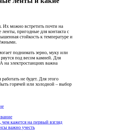
ные ленты и какие
. Их можно встретить почти на
ленты, пригодные для контакта с
ышенная стойкость к температуре и
дёжными.
могает поднимать зерно, муку или
рвутся под весом камней. Для
А на электростанциях важна
работать не будет. Для этого
быть горячей или холодной – выбор
ие
ивание
 чем кажется на первый взгляд
нсы важно учесть