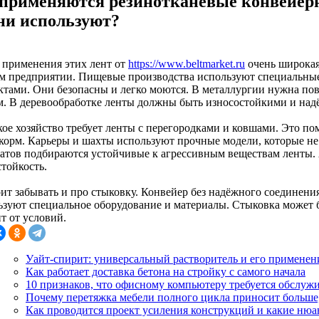
 применяются резинотканевые конвейер
ни используют?
 применения этих лент от
https://www.beltmarket.ru
очень широкая
м предприятии. Пищевые производства используют специальные 
ктами. Они безопасны и легко моются. В металлургии нужна пов
м. В деревообработке ленты должны быть износостойкими и на
кое хозяйство требует ленты с перегородками и ковшами. Это по
корм. Карьеры и шахты используют прочные модели, которые не 
атов подбираются устойчивые к агрессивным веществам ленты. 
тойкость.
ит забывать и про стыковку. Конвейер без надёжного соединения 
ьзуют специальное оборудование и материалы. Стыковка может 
т от условий.
Уайт-спирит: универсальный растворитель и его применен
Как работает доставка бетона на стройку с самого начала
10 признаков, что офисному компьютеру требуется обслуж
Почему перетяжка мебели полного цикла приносит больше,
Как проводится проект усиления конструкций и какие нюа