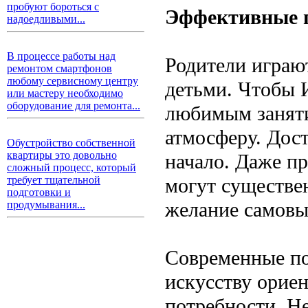
пробуют бороться с
Эффективные п
надоедливыми...
В процессе работы над
Родители играю
ремонтом смартфонов
любому сервисному центру
детьми. Чтобы 
или мастеру необходимо
оборудование для ремонта...
любимым занят
атмосферу. Дос
Обустройство собственной
квартиры это довольно
начало. Даже пр
сложный процесс, который
могут существе
требует тщательной
подготовки и
желание самовы
продумывания...
Современные по
искусству орие
потребности. Не