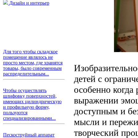
Дизайн и интерьер
Для того чтобы складское
помещение являлось не
просто местом, где хранятся
Изобразительно
товары, было современным
распределительным...
детей с ограни
особенно когда 
Чтобы осуществлять
шлифовку поверхностей,
выражении эмоц
имеющих цилиндрическую
и профильную форму,
доступным и бе
пользуются
специализированными...
мысли и пережив
творческий проц
Пескоструйный аппарат