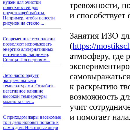
нужен для очистки
тревожности, п
поверхностей для
предстоящей работы.
и способствует
Например, чтобы нанести
рисунок на стекло,...
Занятия ИЗО дл
Современные технологии
(
https://mostiksc
позволяют использовать
энергию альтернативных
атмосферу, где 
источников, например,
Солнца. Посредством...
экспериментиро
самовыражаться 
Лето часто радует
экстремальными
к раскрытию тво
температурами. Ослабить
негативное влияние
возможность дл
высокой температуры
можно за счет...
учит сотруднич
и помогает нала
С приходом жары насекомые
то и дело норовят попасть к
нам в дом. Некоторые люди