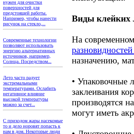
нужен для очистки
поверхностей для
предстоящей работы.
Виды клейких 
Например, чтобы нанести
рисунок на стекло,...
На современном
Современные технологии
позволяют использовать
разновидностей
энергию альтернативных
источников, например,
назначению, мат
Солнца. Посредством...
Лето часто радует
• Упаковочные 
экстремальными
температурами. Ослабить
заклеивания кор
негативное влияние
высокой температуры
производятся н
можно за счет...
могут иметь ак
С приходом жары насекомые
то и дело норовят попасть к
• Двусторонние
нам в дом. Некоторые люди