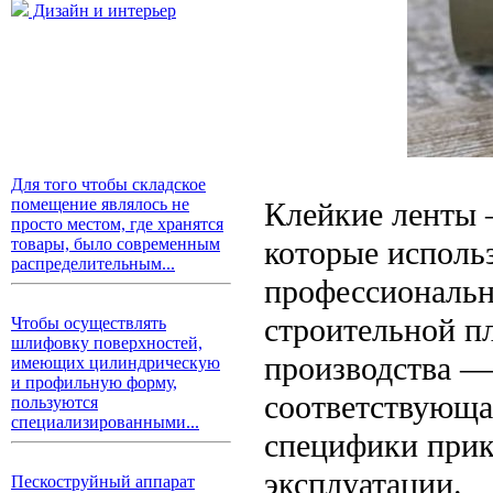
Дизайн и интерьер
Для того чтобы складское
помещение являлось не
Клейкие ленты 
просто местом, где хранятся
которые использ
товары, было современным
распределительным...
профессиональн
строительной пл
Чтобы осуществлять
шлифовку поверхностей,
производства — 
имеющих цилиндрическую
и профильную форму,
соответствующа
пользуются
специализированными...
специфики прик
эксплуатации.
Пескоструйный аппарат