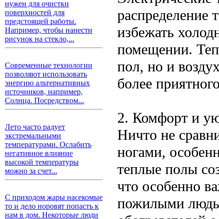
нужен для очистки
распределение т
поверхностей для
предстоящей работы.
избежать холод
Например, чтобы нанести
рисунок на стекло,...
помещении. Тепл
пол, но и возду
Современные технологии
позволяют использовать
более приятног
энергию альтернативных
источников, например,
Солнца. Посредством...
2. Комфорт и у
Лето часто радует
Ничто не сравн
экстремальными
температурами. Ослабить
ногами, особен
негативное влияние
высокой температуры
теплые полы со
можно за счет...
что особенно в
С приходом жары насекомые
пожилыми людьм
то и дело норовят попасть к
нам в дом. Некоторые люди