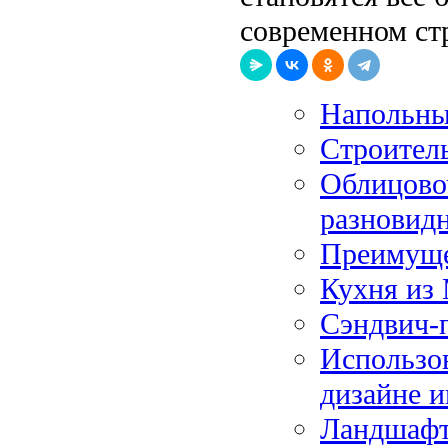
современном стр
Напольны
Строител
Облицово
разновид
Преимуще
Кухня из
Сэндвич-
Использов
дизайне и
Ландшафт