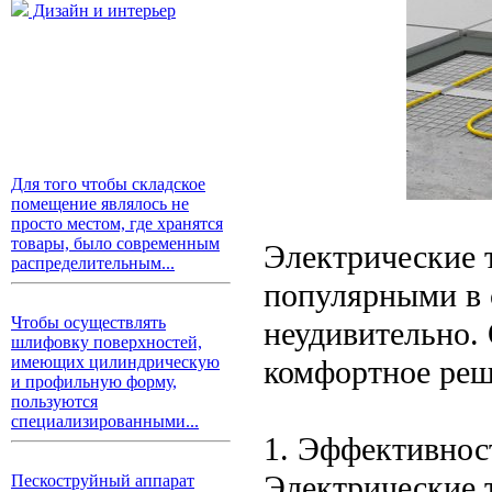
Дизайн и интерьер
Для того чтобы складское
помещение являлось не
просто местом, где хранятся
товары, было современным
Электрические 
распределительным...
популярными в 
Чтобы осуществлять
неудивительно.
шлифовку поверхностей,
имеющих цилиндрическую
комфортное реш
и профильную форму,
пользуются
специализированными...
1. Эффективнос
Электрические 
Пескоструйный аппарат