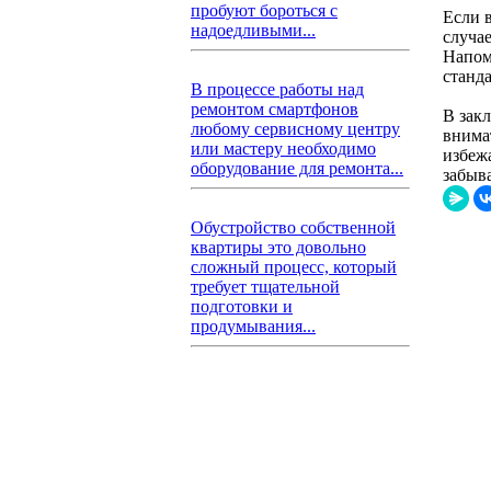
пробуют бороться с
Если 
надоедливыми...
случа
Напом
станд
В процессе работы над
ремонтом смартфонов
В зак
любому сервисному центру
внима
или мастеру необходимо
избеж
оборудование для ремонта...
забыва
Обустройство собственной
квартиры это довольно
сложный процесс, который
требует тщательной
подготовки и
продумывания...