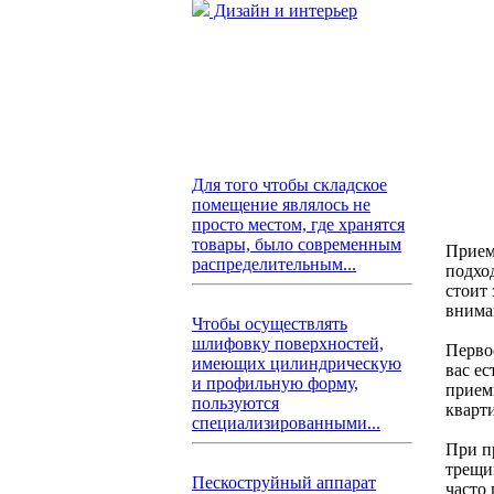
Дизайн и интерьер
Для того чтобы складское
помещение являлось не
просто местом, где хранятся
товары, было современным
Прием
распределительным...
подхо
стоит 
внима
Чтобы осуществлять
шлифовку поверхностей,
Первое
имеющих цилиндрическую
вас е
и профильную форму,
прием
пользуются
кварт
специализированными...
При п
трещин
Пескоструйный аппарат
часто