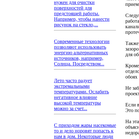
нужен для очистки
прием
поверхностей для
предстоящей работы.
Следу
Например, чтобы нанести
работ
рисунок на стекло,...
канали
протеч
Современные технологии
Также 
позволяют использовать
зазоро
энергию альтернативных
для о
источников, например,
Солнца. Посредством...
Кроме
отдел
обоях
Лето часто радует
экстремальными
Не заб
температурами. Ослабить
проек
негативное влияние
высокой температуры
Если в
можно за счет...
Это п
На эт
С приходом жары насекомые
объяс
то и дело норовят попасть к
недор
нам в дом. Некоторые люди