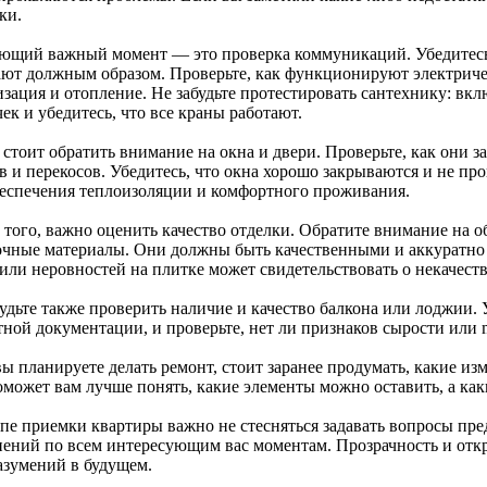
ки.
ющий важный момент — это проверка коммуникаций. Убедитесь
ают должным образом. Проверьте, как функционируют электриче
зация и отопление. Не забудьте протестировать сантехнику: вкл
ек и убедитесь, что все краны работают.
стоит обратить внимание на окна и двери. Проверьте, как они з
в и перекосов. Убедитесь, что окна хорошо закрываются и не пр
беспечения теплоизоляции и комфортного проживания.
 того, важно оценить качество отделки. Обратите внимание на о
очные материалы. Они должны быть качественными и аккуратн
 или неровностей на плитке может свидетельствовать о некачест
удьте также проверить наличие и качество балкона или лоджии. 
тной документации, и проверьте, нет ли признаков сырости или 
ы планируете делать ремонт, стоит заранее продумать, какие изм
оможет вам лучше понять, какие элементы можно оставить, а как
апе приемки квартиры важно не стесняться задавать вопросы пре
нений по всем интересующим вас моментам. Прозрачность и отк
азумений в будущем.