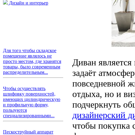
Дизайн и интерьер
Для того чтобы складское
помещение являлось не
Диван является
просто местом, где хранятся
товары, было современным
задаёт атмосфер
распределительным...
повседневной ж
Чтобы осуществлять
отдыха, но и в
шлифовку поверхностей,
имеющих цилиндрическую
подчеркнуть об
и профильную форму,
пользуются
дизайнерский д
специализированными...
чтобы покупка 
Пескоструйный аппарат