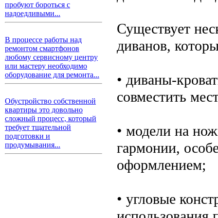
пробуют бороться с
надоедливыми...
Существует нес
В процессе работы над
диванов, котор
ремонтом смартфонов
любому сервисному центру
или мастеру необходимо
оборудование для ремонта...
• диваны-кроват
совместить мест
Обустройство собственной
квартиры это довольно
сложный процесс, который
• модели на нож
требует тщательной
подготовки и
гармонии, особ
продумывания...
оформлением;
• угловые конст
использования 