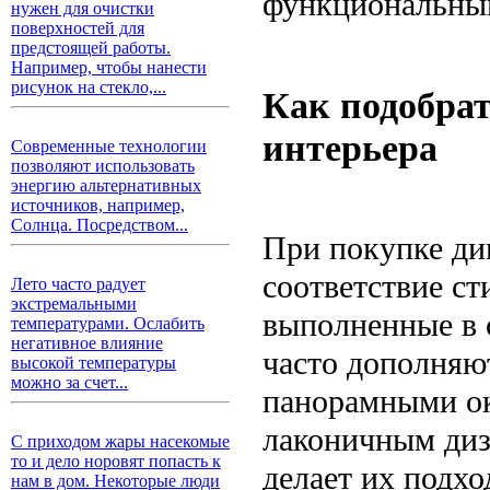
функциональным
нужен для очистки
поверхностей для
предстоящей работы.
Например, чтобы нанести
рисунок на стекло,...
Как подобрат
интерьера
Современные технологии
позволяют использовать
энергию альтернативных
источников, например,
Солнца. Посредством...
При покупке ди
соответствие с
Лето часто радует
экстремальными
выполненные в
температурами. Ослабить
негативное влияние
часто дополняю
высокой температуры
можно за счет...
панорамными ок
лаконичным диз
С приходом жары насекомые
то и дело норовят попасть к
делает их подх
нам в дом. Некоторые люди