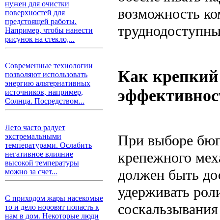
нужен для очистки
возможность ко
поверхностей для
предстоящей работы.
труднодоступны
Например, чтобы нанести
рисунок на стекло,...
Современные технологии
Как крепкий
позволяют использовать
энергию альтернативных
эффективнос
источников, например,
Солнца. Посредством...
Лето часто радует
При выборе бюг
экстремальными
температурами. Ослабить
крепежного мех
негативное влияние
высокой температуры
должен быть до
можно за счет...
удерживать рол
С приходом жары насекомые
соскальзывания
то и дело норовят попасть к
нам в дом. Некоторые люди