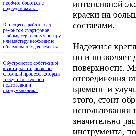
интенсивной эк
пробуют бороться с
надоедливыми...
краски на боль
составами.
В процессе работы над
ремонтом смартфонов
любому сервисному центру
или мастеру необходимо
Надежное крепле
оборудование для ремонта...
но и позволяет 
Обустройство собственной
поверхности. Мя
квартиры это довольно
сложный процесс, который
отсоединения о
требует тщательной
подготовки и
времени и улуч
продумывания...
этого, стоит об
использования т
значительно ра
инструмента, по