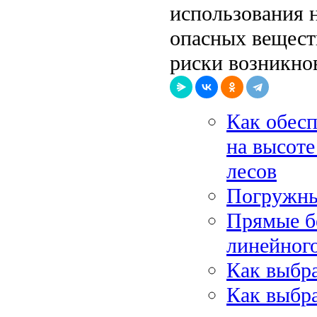
использования 
опасных вещест
риски возникно
Как обесп
на высот
лесов
Погружны
Прямые б
линейног
Как выбра
Как выбр