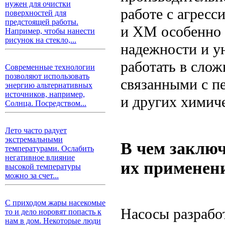
нужен для очистки
работе с агрес
поверхностей для
предстоящей работы.
и ХМ особенно 
Например, чтобы нанести
рисунок на стекло,...
надежности и у
работать в слож
Современные технологии
позволяют использовать
связанными с пе
энергию альтернативных
источников, например,
и других химич
Солнца. Посредством...
Лето часто радует
экстремальными
В чем заключ
температурами. Ослабить
негативное влияние
их применен
высокой температуры
можно за счет...
С приходом жары насекомые
Насосы разрабо
то и дело норовят попасть к
нам в дом. Некоторые люди