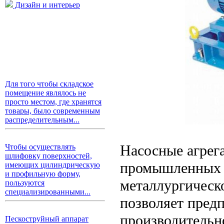
Дизайн и интерьер
Для того чтобы складское
помещение являлось не
просто местом, где хранятся
товары, было современным
распределительным...
Насосные агрег
Чтобы осуществлять
шлифовку поверхностей,
промышленных п
имеющих цилиндрическую
и профильную форму,
металлургическ
пользуются
специализированными...
позволяет пред
производительно
Пескоструйный аппарат