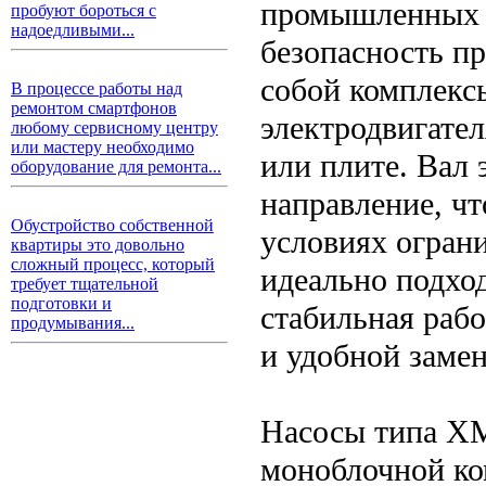
промышленных п
пробуют бороться с
надоедливыми...
безопасность п
собой комплексы
В процессе работы над
ремонтом смартфонов
электродвигате
любому сервисному центру
или мастеру необходимо
или плите. Вал 
оборудование для ремонта...
направление, чт
Обустройство собственной
условиях ограни
квартиры это довольно
сложный процесс, который
идеально подход
требует тщательной
подготовки и
стабильная раб
продумывания...
и удобной заме
Насосы типа ХМ
моноблочной ко