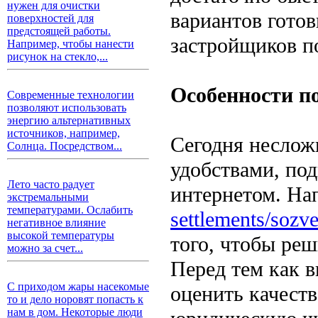
нужен для очистки
вариантов гото
поверхностей для
предстоящей работы.
застройщиков п
Например, чтобы нанести
рисунок на стекло,...
Особенности п
Современные технологии
позволяют использовать
энергию альтернативных
источников, например,
Сегодня неслож
Солнца. Посредством...
удобствами, по
Лето часто радует
интернетом. Н
экстремальными
температурами. Ослабить
settlements/sozve
негативное влияние
высокой температуры
того, чтобы реш
можно за счет...
Перед тем как в
С приходом жары насекомые
оценить качеств
то и дело норовят попасть к
нам в дом. Некоторые люди