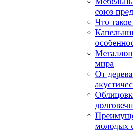
Мебельны
союз пред
Что такое
Капельниц
особенно
Металлоп
мира
От дерева
акустичес
Облицовка
долговеч
Преимуще
молодых 