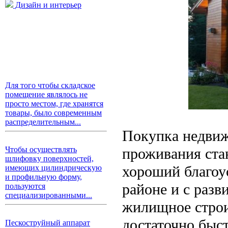
Дизайн и интерьер
Для того чтобы складское
помещение являлось не
просто местом, где хранятся
товары, было современным
распределительным...
Покупка недвиж
проживания ста
Чтобы осуществлять
шлифовку поверхностей,
хороший благоу
имеющих цилиндрическую
и профильную форму,
районе и с раз
пользуются
специализированными...
жилищное строи
достаточно быст
Пескоструйный аппарат