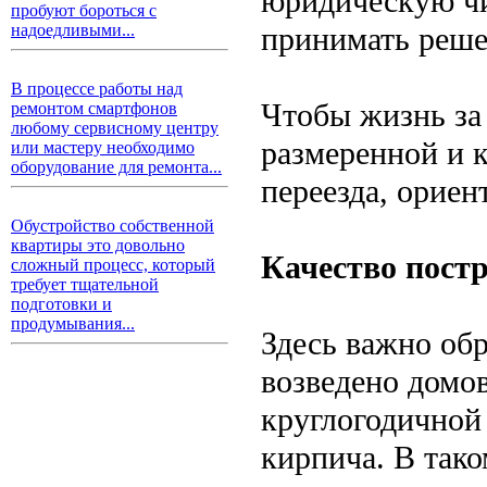
юридическую чи
пробуют бороться с
принимать реше
надоедливыми...
В процессе работы над
Чтобы жизнь за
ремонтом смартфонов
любому сервисному центру
размеренной и 
или мастеру необходимо
оборудование для ремонта...
переезда, орие
Обустройство собственной
квартиры это довольно
Качество пост
сложный процесс, который
требует тщательной
подготовки и
продумывания...
Здесь важно обр
возведено домо
круглогодичной
кирпича. В тако