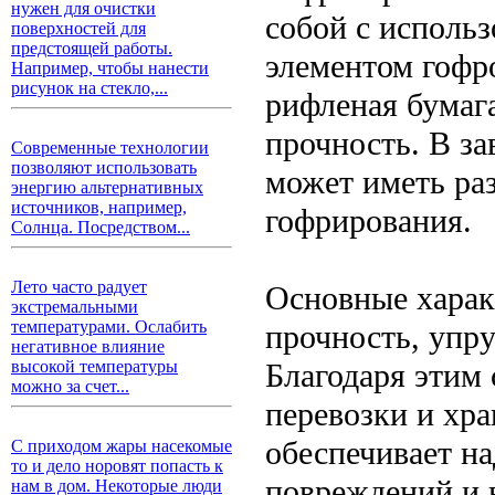
нужен для очистки
собой с исполь
поверхностей для
предстоящей работы.
элементом гофр
Например, чтобы нанести
рисунок на стекло,...
рифленая бумага
прочность. В з
Современные технологии
позволяют использовать
может иметь раз
энергию альтернативных
источников, например,
гофрирования.
Солнца. Посредством...
Лето часто радует
Основные харак
экстремальными
температурами. Ослабить
прочность, упру
негативное влияние
Благодаря этим 
высокой температуры
можно за счет...
перевозки и хра
обеспечивает н
С приходом жары насекомые
то и дело норовят попасть к
повреждений и 
нам в дом. Некоторые люди