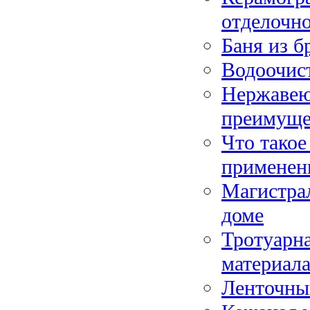
отделочно
Баня из б
Водоочист
Нержавею
преимуще
Что такое
применен
Магистрал
доме
Тротуарна
материал
Ленточны