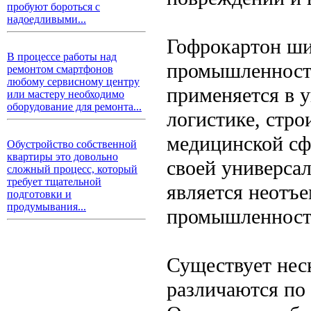
пробуют бороться с
надоедливыми...
Гофрокартон ши
В процессе работы над
промышленности
ремонтом смартфонов
любому сервисному центру
применяется в у
или мастеру необходимо
оборудование для ремонта...
логистике, стро
медицинской сфе
Обустройство собственной
квартиры это довольно
своей универса
сложный процесс, который
требует тщательной
является неотъ
подготовки и
продумывания...
промышленност
Существует нес
различаются по 