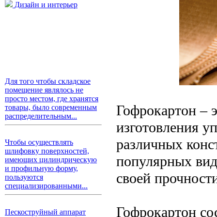
Дизайн и интерьер
Для того чтобы складское
помещение являлось не
просто местом, где хранятся
Гофрокартон – э
товары, было современным
распределительным...
изготовления уп
различных конс
Чтобы осуществлять
шлифовку поверхностей,
популярных вид
имеющих цилиндрическую
и профильную форму,
своей прочности
пользуются
специализированными...
Гофрокартон со
Пескоструйный аппарат