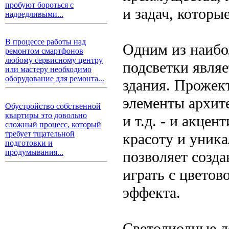
пробуют бороться с
и задач, которы
надоедливыми...
В процессе работы над
Одним из наибо
ремонтом смартфонов
любому сервисному центру
подсветки являе
или мастеру необходимо
оборудование для ремонта...
здания. Прожек
элементы архит
Обустройство собственной
квартиры это довольно
и т.д. - и акце
сложный процесс, который
требует тщательной
красоту и уника
подготовки и
продумывания...
позволяет созд
играть с цветов
эффекта.
Светодиодные л