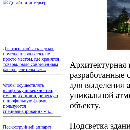
Дизайн и интерьер
Для того чтобы складское
помещение являлось не
просто местом, где хранятся
Архитектурная п
товары, было современным
распределительным...
разработанные 
для выделения а
Чтобы осуществлять
шлифовку поверхностей,
уникальной атм
имеющих цилиндрическую
и профильную форму,
объекту.
пользуются
специализированными...
Подсветка здан
Пескоструйный аппарат