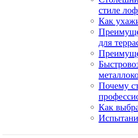
стиле лоф
Как ухажи
Преимущес
для терра
Преимуще
Быстрово
металлок
Почему с
професси
Как выбр
Испытани