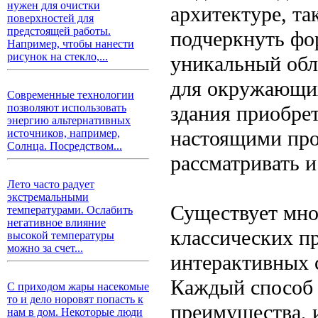
нужен для очистки
архитектуре, та
поверхностей для
предстоящей работы.
подчеркнуть фор
Например, чтобы нанести
рисунок на стекло,...
уникальный обл
для окружающих
Современные технологии
здания приобрет
позволяют использовать
энергию альтернативных
настоящими про
источников, например,
Солнца. Посредством...
рассматривать и
Лето часто радует
экстремальными
Существует мно
температурами. Ослабить
негативное влияние
классических п
высокой температуры
можно за счет...
интерактивных 
Каждый способ 
С приходом жары насекомые
то и дело норовят попасть к
преимущества, и
нам в дом. Некоторые люди