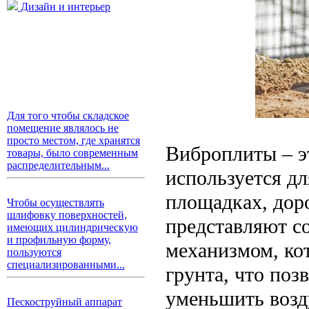
Дизайн и интерьер
Для того чтобы складское
помещение являлось не
просто местом, где хранятся
Виброплиты – э
товары, было современным
распределительным...
используется дл
площадках, доро
Чтобы осуществлять
шлифовку поверхностей,
представляют с
имеющих цилиндрическую
и профильную форму,
механизмом, ко
пользуются
специализированными...
грунта, что поз
уменьшить воз
Пескоструйный аппарат