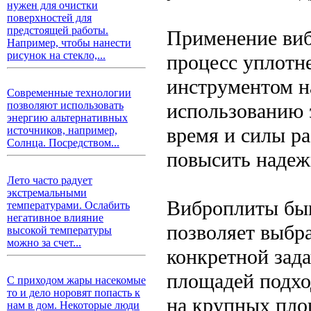
нужен для очистки
поверхностей для
предстоящей работы.
Применение виб
Например, чтобы нанести
рисунок на стекло,...
процесс уплотн
инструментом н
Современные технологии
использованию 
позволяют использовать
энергию альтернативных
время и силы ра
источников, например,
Солнца. Посредством...
повысить надеж
Лето часто радует
экстремальными
Виброплиты быв
температурами. Ослабить
негативное влияние
позволяет выбр
высокой температуры
можно за счет...
конкретной зад
площадей подхо
С приходом жары насекомые
то и дело норовят попасть к
на крупных пло
нам в дом. Некоторые люди