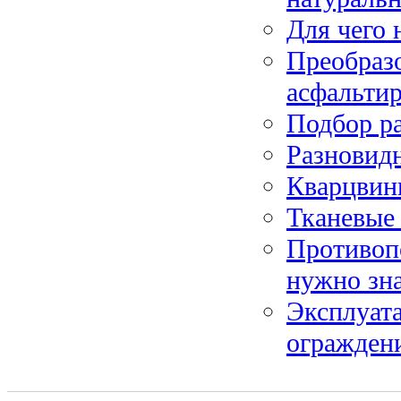
Для чего 
Преобразо
асфальтир
Подбор р
Разновид
Кварцвини
Тканевые
Противоп
нужно зн
Эксплуат
огражден