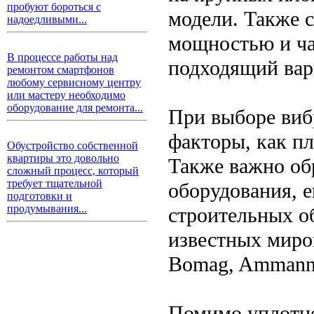
пробуют бороться с
модели. Также 
надоедливыми...
мощностью и ча
В процессе работы над
подходящий вари
ремонтом смартфонов
любому сервисному центру
или мастеру необходимо
оборудование для ремонта...
При выборе виб
факторы, как пл
Обустройство собственной
квартиры это довольно
Также важно об
сложный процесс, который
требует тщательной
оборудования, е
подготовки и
продумывания...
строительных о
известных миро
Bomag, Ammann 
Помимо уплотне